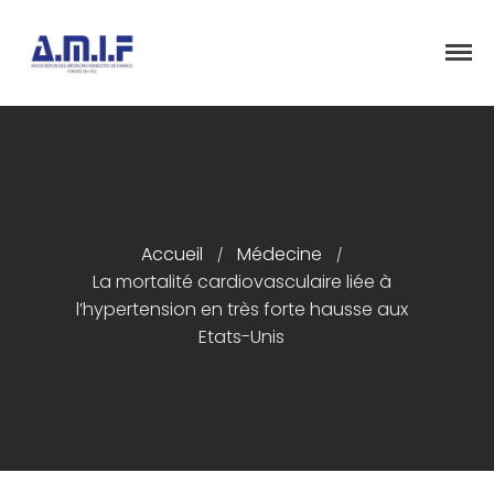
"Et donner des soins, il le fera"
AMIF - ASSOCIATION DES MÉDECINS
ISRAÉLITES DE FRANCE
Accueil
Présentation
Accueil
Médecine
/
/
Articles
La mortalité cardiovasculaire liée à
l’hypertension en très forte hausse aux
Événements
Etats-Unis
Adhésion/Dons
Newsletter
Contactez-nous
Congrès 2018