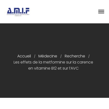
"Et donner des soins, il le fera"
AMIF - ASSOCIATION DES MÉDECINS
ISRAÉLITES DE FRANCE
Accueil
Présentation
Accueil
Médecine
Recherche
/
/
/
Articles
Les effets de la metformine sur la carence
Événements
en vitamine B12 et sur l’AVC
Adhésion/Dons
Newsletter
Contactez-nous
Congrès 2018
Congrès 2019