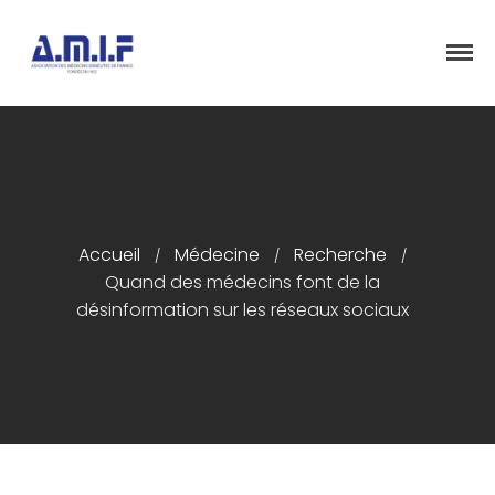
"Et donner des soins, il le fera"
AMIF - ASSOCIATION DES MÉDECINS
ISRAÉLITES DE FRANCE
Accueil
Présentation
Accueil
Médecine
Recherche
/
/
/
Articles
Quand des médecins font de la
désinformation sur les réseaux sociaux
Événements
Adhésion/Dons
Newsletter
Contactez-nous
Congrès 2018