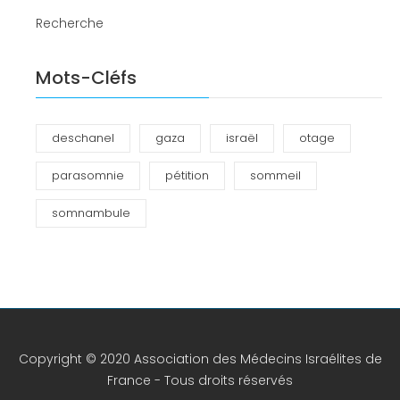
Recherche
Mots-Cléfs
deschanel
gaza
israël
otage
parasomnie
pétition
sommeil
somnambule
Copyright © 2020 Association des Médecins Israélites de
France - Tous droits réservés