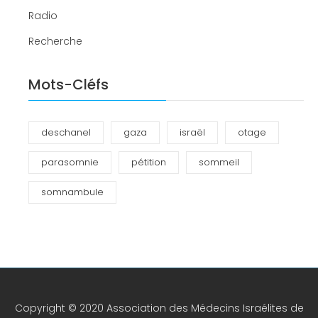
Radio
Recherche
Mots-Cléfs
deschanel
gaza
israël
otage
parasomnie
pétition
sommeil
somnambule
Copyright © 2020 Association des Médecins Israélites de