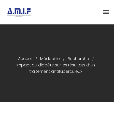
"Et donner des soins, il le fera"
AMIF - ASSOCIATION DES MÉDECINS
ISRAÉLITES DE FRANCE
Accueil
Présentation
Accueil
Médecine
Recherche
/
/
/
Articles
Impact du diabète sur les résultats d’un
Événements
traitement antituberculeux
Adhésion/Dons
Newsletter
Contactez-nous
Congrès 2018
Congrès 2019