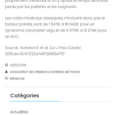
proprement médicaux si on y ajoute le temps de travail
perdu par les patients et les soignants.
Les coûts médicaux classiques, n’incluant donc pas le
facteur précité, sont de 1 547€ à 18 642€ pour un
syndrome coronarien aigu et de 5 575€ à 31 274€ pour
un AVC.
Source : Kotseva K et al.
Eur J Prev Cardiol
.
2019;doi:10.1177/2047487319834770
03/12/2019
Association des Médecins Israélites de France
Médecine
Catégories
Actualités