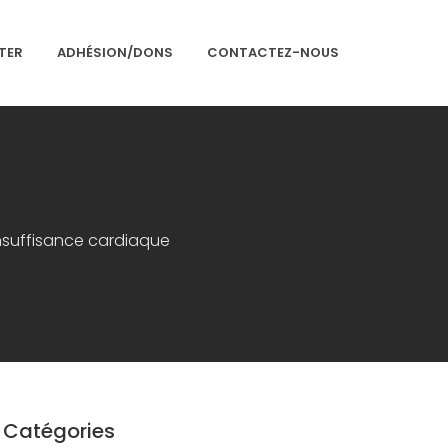
TER
ADHÉSION/DONS
CONTACTEZ-NOUS
Accueil
Présentation
Articles
insuffisance cardiaque
Événements
Adhésion/Dons
Newsletter
Contactez-nous
Congrès 2018
Congrès 2019
Catégories