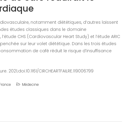
ardiaque
diovasculaire, notamment diététiques, d’autres laissent
andes études classiques dans le domaine
 l’étude CHS (Cardiovascular Heart Study) et l’étude ARIC
 penchée sur leur volet diététique. Dans les trois études
onsommation de café réduit le risque d’insuffisance
lure. 2021;doi:10.1161/CIRCHEARTFAILRE.119006799
 France
Médecine