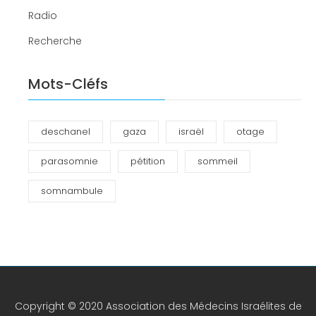
Radio
Recherche
Mots-Cléfs
deschanel
gaza
israël
otage
parasomnie
pétition
sommeil
somnambule
Copyright © 2020 Association des Médecins Israélites de