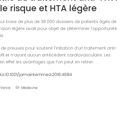
le risque et HTA légère
ur base de plus de 38 000 dossiers de patients âgés de
ension légère avait pour objet de déterminer l’opportunité
s.
 de preuves pour soutenir l’initiation d’un traitement anti-
fil et n’ayant aucun antécédent cardiovasculaire. Les
n effet les avantages que l’on peut en retirer.
doi:10.1001/jamainternmed.2018.4684
 France
Médecine