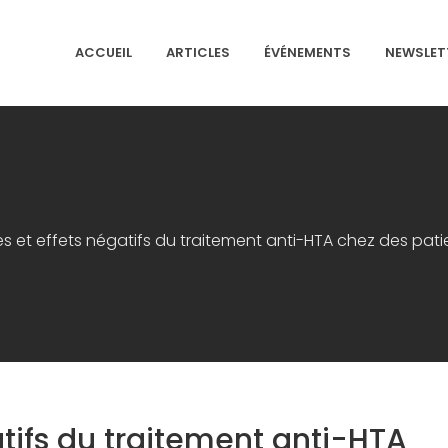
ACCUEIL
ARTICLES
ÉVÉNEMENTS
NEWSLET
NS ISRAÉLITES DE FRANCE
s et effets négatifs du traitement anti-HTA chez des patie
atifs du traitement anti-HTA