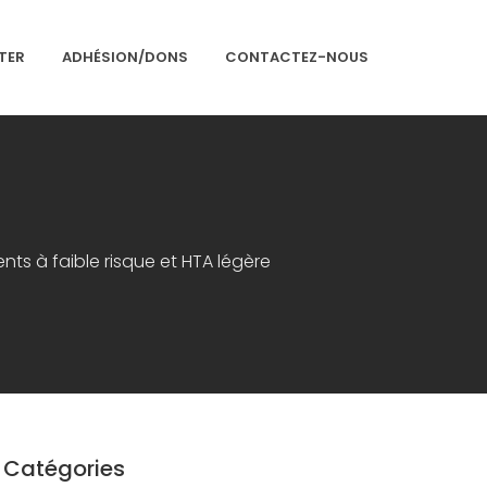
TER
ADHÉSION/DONS
CONTACTEZ-NOUS
Accueil
Présentation
Articles
nts à faible risque et HTA légère
Événements
Adhésion/Dons
Newsletter
Contactez-nous
Congrès 2018
Congrès 2019
Catégories