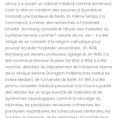
retour, il a ouvert un cabinet médical comme Armenarzt,
c’est-à-dire un médecin des pauvres à Spandauer
Vorstadt, une banlieue de Berlin. En même temps, il a
commencé à mener des recherches à l’Université
Charité. Romberg considérait l’étude des maladies du
système nerveux comme l’ »œuvre de sa vie » . Il a été
obligé de se convertir à la religion catholique pour
pouvoir accéder hospitalo-universitaire. En 1838,
Romberg est devenu professeur agrégé et, en 1845, il a
été nommé professeur titulaire. De 1842 à 1864, il a été
nommé directeur du Département de médecine interne
de la clinique externe (Königlich-Poliklinisches Institut für
Innere Medizin) de l’université de Berlin. En 1851, il a été
promu conseiller médical personnel à la Cour.Il a publié
des articles sur un large éventail de maladies et de
syndromes neurologiques comme la névralgie du
trijumeau, les paralysies nerveuses crâniennes, les
paralysies respiratoires, les tuberculoses cérébrales, les
troubles du langage, et les céphalées. Sa contribution