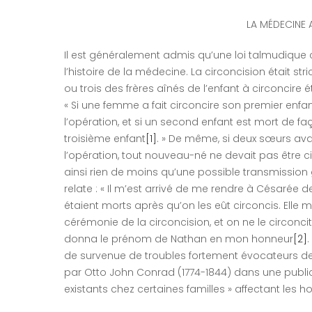
LA MÉDECINE 
Il est généralement admis qu’une loi talmudique 
l’histoire de la médecine. La circoncision était str
ou trois des frères aînés de l’enfant à circoncire 
« Si une femme a fait circoncire son premier enfa
l’opération, et si un second enfant est mort de fa
troisième enfant
[1]
. » De même, si deux sœurs av
l’opération, tout nouveau-né ne devait pas être c
ainsi rien de moins qu’une possible transmissio
relate : « Il m’est arrivé de me rendre à Césarée
étaient morts après qu’on les eût circoncis. Elle m’
cérémonie de la circoncision, et on ne le circonci
donna le prénom de Nathan en mon honneur
[2]
de survenue de troubles fortement évocateurs de l
par Otto John Conrad (1774-1844) dans une public
existants chez certaines familles » affectant le