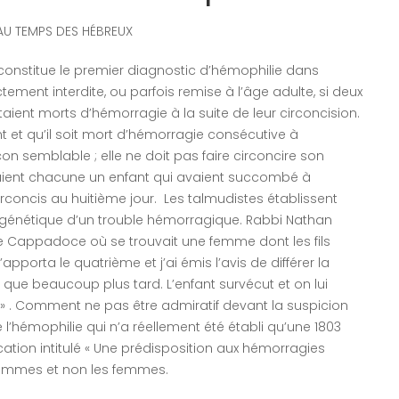
AU TEMPS DES HÉBREUX
constitue le premier diagnostic d’hémophilie dans
ictement interdite, ou parfois remise à l’âge adulte, si deux
étaient morts d’hémorragie à la suite de leur circoncision.
nt et qu’il soit mort d’hémorragie consécutive à
çon semblable ; elle ne doit pas faire circoncire son
aient chacune un enfant qui avaient succombé à
irconcis au huitième jour. Les talmudistes établissent
n génétique d’un trouble hémorragique. Rabbi Nathan
 de Cappadoce où se trouvait une femme dont les fils
apporta le quatrième et j’ai émis l’avis de différer la
t que beaucoup plus tard. L’enfant survécut et on lui
. » . Comment ne pas être admiratif devant la suspicion
’hémophilie qui n’a réellement été établi qu’une 1803
ation intitulé « Une prédisposition aux hémorragies
s hommes et non les femmes.