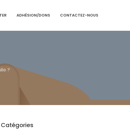
TER
ADHÉSION/DONS
CONTACTEZ-NOUS
Accueil
Présentation
Articles
lie ?
Événements
Adhésion/Dons
Newsletter
Contactez-nous
Congrès 2018
Catégories
Congrès 2019