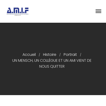
"Et donner des soins, il le fera"
AMIF - ASSOCIATION DES MÉDECINS
ISRAÉLITES DE FRANCE
Accueil
Histoire
Portrait
/
/
/
Accueil
UN MENSCH, UN COLLÈGUE ET UN AMI VIENT DE
Présentation
NOUS QUITTER
Articles
Événements
Adhésion/Dons
Newsletter
Contactez-nous