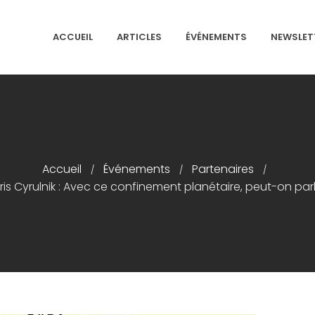
ACCUEIL
ARTICLES
ÉVÉNEMENTS
NEWSLET
NS ISRAÉLITES DE FRANCE
Accueil
Événements
Partenaires
/
/
/
 Cyrulnik : Avec ce confinement planétaire, peut-on parle