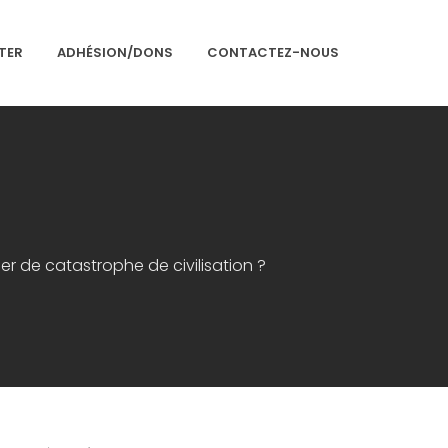
TER
ADHÉSION/DONS
CONTACTEZ-NOUS
Accueil
Présentation
Articles
r de catastrophe de civilisation ?
Événements
Adhésion/Dons
Newsletter
Contactez-nous
Congrès 2018