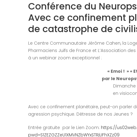
Conférence du Neuropsyc
Avec ce confinement pl
de catastrophe de civili
Le Centre Communautaire Jérôme Cahen, la Loge An
Pharmaciens Juifs de France et L’Association des M
à un webinar zoom exceptionnel :
« Emoi ! » « E
par le
Neuropsy
Dimanche 7
en visioco
Avec ce confinement planétaire, peut-on parler d
agression psychique. Détresse de nos Jeunes ?
Entrée gratuite par le Lien Zoom:
https://us02web
pwd=S1ZEZGZZeU1XMVNZbWYxSTRjUFhXZz09