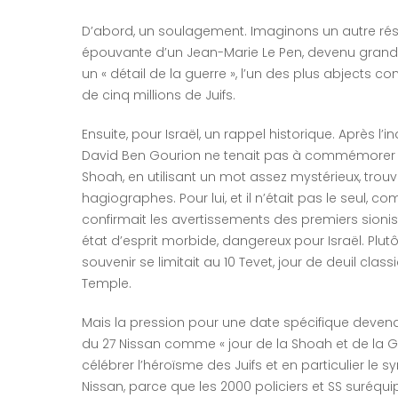
D’abord, un soulagement. Imaginons un autre résul
épouvante d’un Jean-Marie Le Pen, devenu grand-pè
un « détail de la guerre », l’un des plus abjects
de cinq millions de Juifs.
Ensuite, pour Israël, un rappel historique. Après l
David Ben Gourion ne tenait pas à commémorer 
Shoah, en utilisant un mot assez mystérieux, trouv
hagiographes. Pour lui, et il n’était pas le seul, c
confirmait les avertissements des premiers sionis
état d’esprit morbide, dangereux pour Israël. Pl
souvenir se limitait au 10 Tevet, jour de deuil clas
Temple.
Mais la pression pour une date spécifique devenant
du 27 Nissan comme « jour de la Shoah et de la Gue
célébrer l’héroïsme des Juifs et en particulier le s
Nissan, parce que les 2000 policiers et SS suréquipé