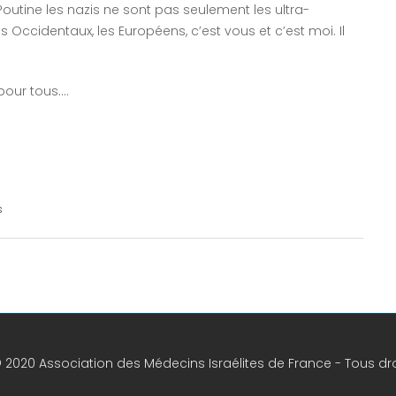
Poutine les nazis ne sont pas seulement les ultra-
s Occidentaux, les Européens, c’est vous et c’est moi. Il
pour tous….
s
 2020 Association des Médecins Israélites de France - Tous dro