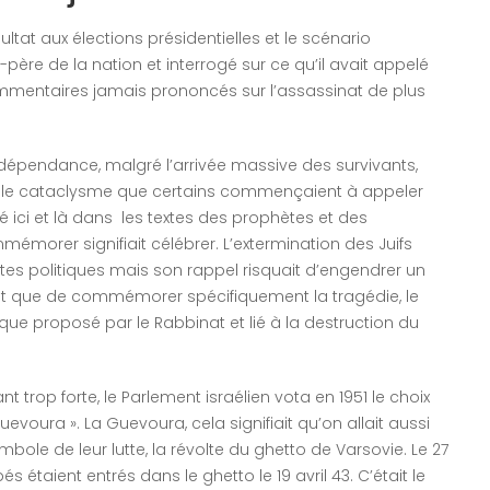
tat aux élections présidentielles et le scénario
re de la nation et interrogé sur ce qu’il avait appelé
 commentaires jamais prononcés sur l’assassinat de plus
’indépendance, malgré l’arrivée massive des survivants,
le cataclysme que certains commençaient à appeler
é ici et là dans les textes des prophètes et des
ommémorer signifiait célébrer. L’extermination des Juifs
tes politiques mais son rappel risquait d’engendrer un
utôt que de commémorer spécifiquement la tragédie, le
sique proposé par le Rabbinat et lié à la destruction du
 trop forte, le Parlement israélien vota en 1951 le choix
voura ». La Guevoura, cela signifiait qu’on allait aussi
ymbole de leur lutte, la révolte du ghetto de Varsovie. Le 27
s étaient entrés dans le ghetto le 19 avril 43. C’était le