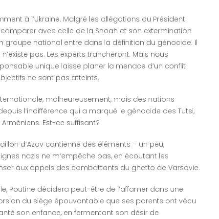
mment à l’Ukraine. Malgré les allégations du Président
e comparer avec celle de la Shoah et son extermination
un groupe national entre dans la définition du génocide. Il
 n’existe pas. Les experts trancheront. Mais nous
ponsable unique laisse planer la menace d’un conflit
bjectifs ne sont pas atteints.
nternationale, malheureusement, mais des nations
puis l’indifférence qui a marqué le génocide des Tutsi,
 Arméniens. Est-ce suffisant?
e bataillon d’Azov contienne des éléments – un peu,
insignes nazis ne m’empêche pas, en écoutant les
nser aux appels des combattants du ghetto de Varsovie.
ville, Poutine décidera peut-être de l’affamer dans une
étorsion du siège épouvantable que ses parents ont vécu
hanté son enfance, en fermentant son désir de