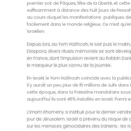
premier soir de Pâques, fête de la Liberté, et cett
suffisamment à distance des huit jours de Pessah
au cours duquel les manifestations publiques de d
facilement dans le monde religieux. Ce n’est qu’en 
israélien.
Depuis lors, au Yom HaShoah, le soir puis le matin,
Diaspora, divers rituels mémoriels se sont dévelo
en France, dont l’impulsion revient au Rabbin Danie
le marqueur le plus connu de la journée.
En Israël, le Yom HaShoah coïncide avec la publica
Il y aurait un peu plus de 15 millions de Juifs dan
cette époque, dans la Palestine mandataire sous 
aujourd’hui ils sont 45% installés en Israël. Parmi 
L’imam Khomeiny a institué pour le dernier vendr
jour de Jérusalem. Israël a prévenu du risque de 
sur les menaces génocidaires des Iraniens : les I