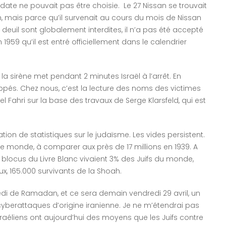
e date ne pouvait pas être choisie. Le 27 Nissan se trouvait
, mais parce qu’il survenait au cours du mois de Nissan
euil sont globalement interdites, il n’a pas été accepté
1959 qu’il est entré officiellement dans le calendrier
 la sirène met pendant 2 minutes Israël à l’arrêt. En
ppés. Chez nous, c’est la lecture des noms des victimes
l Fahri sur la base des travaux de Serge Klarsfeld, qui est
tion de statistiques sur le judaïsme. Les vides persistent.
s le monde, à comparer aux près de 17 millions en 1939. A
blocus du Livre Blanc vivaient 3% des Juifs du monde,
eux, 165.000 survivants de la Shoah.
edi de Ramadan, et ce sera demain vendredi 29 avril, un
cyberattaques d’origine iranienne. Je ne m’étendrai pas
sraéliens ont aujourd’hui des moyens que les Juifs contre