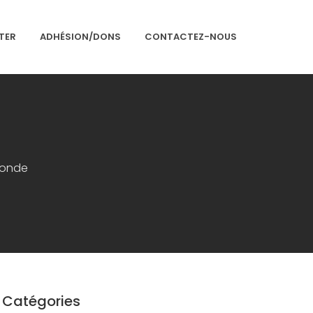
TER
ADHÉSION/DONS
CONTACTEZ-NOUS
Accueil
Présentation
monde
Articles
Événements
Adhésion/Dons
Newsletter
Contactez-nous
Catégories
Congrès 2018