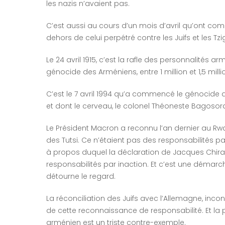
les nazis n’avaient pas.
C’est aussi au cours d’un mois d’avril qu’ont co
dehors de celui perpétré contre les Juifs et les Tzi
Le 24 avril 1915, c’est la rafle des personnalités
génocide des Arméniens, entre 1 million et 1,5 mill
C’est le 7 avril 1994 qu’a commencé le génocide de
et dont le cerveau, le colonel Théoneste Bagosora,
Le Président Macron a reconnu l’an dernier au Rw
des Tutsi. Ce n’étaient pas des responsabilités pa
à propos duquel la déclaration de Jacques Chira
responsabilités par inaction. Et c’est une démarch
détourne le regard.
La réconciliation des Juifs avec l’Allemagne, inc
de cette reconnaissance de responsabilité. Et la p
arménien est un triste contre-exemple.