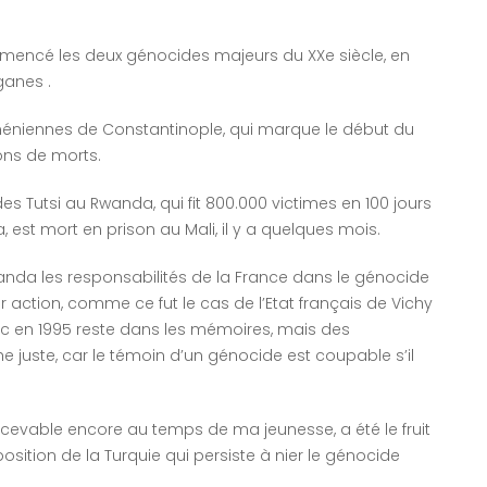
mmencé les deux génocides majeurs du XXe siècle, en
ganes .
 arméniennes de Constantinople, qui marque le début du
ions de morts.
s Tutsi au Rwanda, qui fit 800.000 victimes en 100 jours
 est mort en prison au Mali, il y a quelques mois.
anda les responsabilités de la France dans le génocide
r action, comme ce fut le cas de l’Etat français de Vichy
c en 1995 reste dans les mémoires, mais des
e juste, car le témoin d’un génocide est coupable s’il
oncevable encore au temps de ma jeunesse, a été le fruit
osition de la Turquie qui persiste à nier le génocide