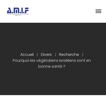
"Et donner des soins, il le fera"
AMIF - ASSOCIATION DES MÉDECINS
ISRAÉLITES DE FRANCE
Accueil
Accueil
Divers
Recherche
/
/
/
Présentation
Pourquoi les végétariens israéliens sont en
Articles
bonne santé ?
Événements
Adhésion/Dons
Newsletter
Contactez-nous
Congrès 2018