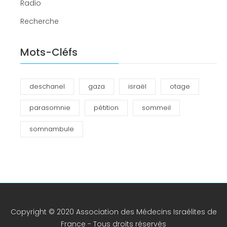
Radio
Recherche
Mots-Cléfs
deschanel
gaza
israël
otage
parasomnie
pétition
sommeil
somnambule
Copyright © 2020 Association des Médecins Israélites de
France - Tous droits réservés