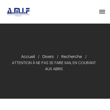
"Et donner des soins, il le fera"
AMIF - ASSOCIATION DES MÉDECINS
ISRAÉLITES DE FRANCE
Accueil
Présentation
Accueil
Divers
Recherche
/
/
/
ATTENTION À NE PAS SE FAIRE MAL EN COURANT
Articles
AUX ABRIS
Événements
Adhésion/Dons
Newsletter
Contactez-nous
Congrès 2018