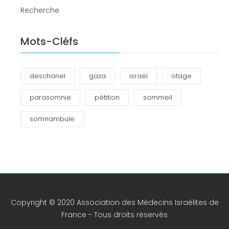
Recherche
Mots-Cléfs
deschanel
gaza
israël
otage
parasomnie
pétition
sommeil
somnambule
Copyright © 2020 Association des Médecins Israélites de
France - Tous droits réservés