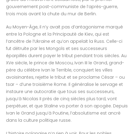
gouvernement post-communiste de l’après-guerre,
trois mois avant la chute du mur de Berlin.
Au Moyen-Âge, il n’y avait pas d’antagonisme marqué
entre la Pologne et la Principauté de Kiev, qui est
l’ancêtre de l’Ukraine et qu’on appelait la Russ. Celle-ci
fut détruite par les Mongols et ses successeurs
éparpillés durent payer le tribut pendant trois siècles. Au
XVe siècle, le prince de Moscou, Ivan III le Grand, grand-
père du célèbre Ivan le Terrible, conquiert les villes
avoisinantes, rejette le tribut et se proclame César – ou
tsar – d’une troisième Rome. Il généralise le servage et
instaure une autocratie que tous ses successeurs,
jusqu’à Nicolas II près de cinq siècles plus tard, vont
perpétuer, et que Staline va porter à son apogée. Depuis
Ivan le Grand jusqu’à Poutine, l’absolutisme est ancré
dans la culture politique russe.
L’histoire polonaise n’a rien à voir. Pour les nobles,