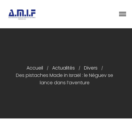
"Et donner des soins, il le fera"
AMIF - ASSOCIATION DES MÉDECINS
ISRAÉLITES DE FRANCE
Accueil
Présentation
Accueil
Actualités
Divers
/
/
/
Des pistaches Made in Israël : le Néguev se
Articles
lance dans l’aventure
Événements
Adhésion/Dons
Newsletter
Contactez-nous
Congrès 2018