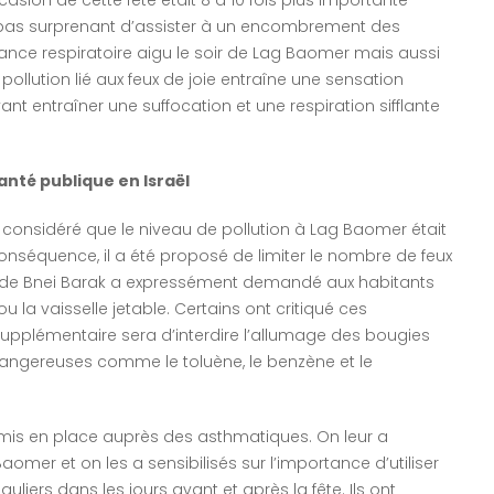
c pas surprenant d’assister à un encombrement des
ance respiratoire aigu le soir de Lag Baomer mais aussi
pollution lié aux feux de joie entraîne une sensation
t entraîner une suffocation et une respiration sifflante
anté publique en Israël
considéré que le niveau de pollution à Lag Baomer était
onséquence, il a été proposé de limiter le nombre de feux
doxe de Bnei Barak a expressément demandé aux habitants
u la vaisselle jetable. Certains ont critiqué ces
pplémentaire sera d’interdire l’allumage des bougies
ngereuses comme le toluène, le benzène et le
mis en place auprès des asthmatiques. On leur a
aomer et on les a sensibilisés sur l’importance d’utiliser
iers dans les jours avant et après la fête. Ils ont