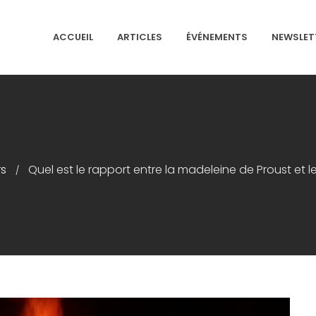
ACCUEIL
ARTICLES
ÉVÉNEMENTS
NEWSLET
NS ISRAÉLITES DE FRANCE
rs
Quel est le rapport entre la madeleine de Proust et l
/