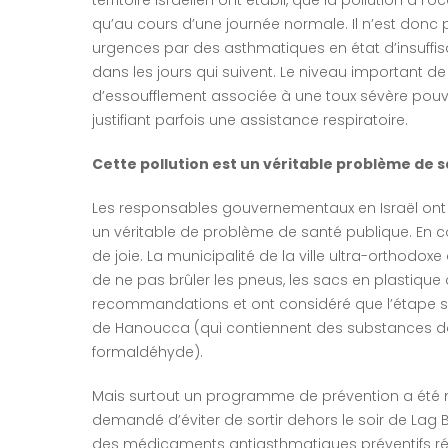
qu’au cours d’une journée normale. Il n’est don
urgences par des asthmatiques en état d’insuffis
dans les jours qui suivent. Le niveau important de 
d’essoufflement associée à une toux sévère pouvan
justifiant parfois une assistance respiratoire.
Cette pollution est un véritable problème de s
Les responsables gouvernementaux en Israël ont 
un véritable de problème de santé publique. En c
de joie. La municipalité de la ville ultra-ortho
de ne pas brûler les pneus, les sacs en plastique o
recommandations et ont considéré que l’étape su
de Hanoucca (qui contiennent des substances da
formaldéhyde).
Mais surtout un programme de prévention a été 
demandé d’éviter de sortir dehors le soir de Lag B
des médicaments antiasthmatiques préventifs régul