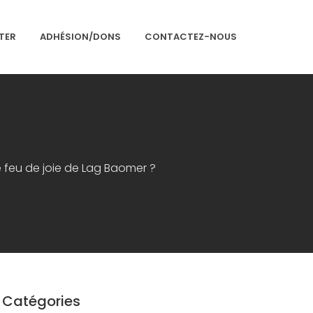
TER
ADHÉSION/DONS
CONTACTEZ-NOUS
Accueil
Présentation
Articles
e feu de joie de Lag Baomer ?
Événements
Adhésion/Dons
Newsletter
Contactez-nous
Congrès 2018
Catégories
Congrès 2019