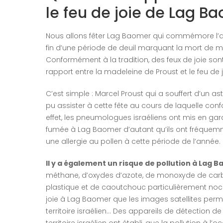
le feu de joie de Lag B
Nous allons fêter Lag Baomer qui commémore l’an
fin d’une période de deuil marquant la mort de mi
Conformément à la tradition, des feux de joie sont
rapport entre la madeleine de Proust et le feu de
C’est simple : Marcel Proust qui a souffert d’un a
pu assister à cette fête au cours de laquelle conf
effet, les pneumologues israéliens ont mis en gar
fumée à Lag Baomer d’autant qu’ils ont fréquem
une allergie au pollen à cette période de l’année.
Il y a également un risque de pollution à Lag 
méthane, d’oxydes d’azote, de monoxyde de carbo
plastique et de caoutchouc particulièrement nocifs 
joie à Lag Baomer que les images satellites per
territoire israélien… Des appareils de détection de l
territoire israélien ont établi, que la pollution à l