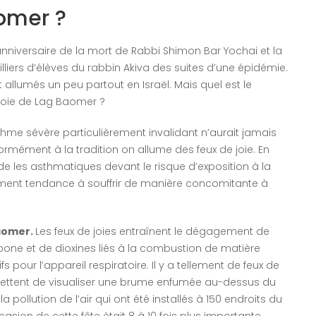
aomer ?
niversaire de la mort de Rabbi Shimon Bar Yochai et la
lliers d’élèves du rabbin Akiva des suites d’une épidémie.
 allumés un peu partout en Israël. Mais quel est le
 joie de Lag Baomer ?
sthme sévère particulièrement invalidant n’aurait jamais
ormément à la tradition on allume des feux de joie. En
de les asthmatiques devant le risque d’exposition à la
ment tendance à souffrir de manière concomitante à
Baomer.
Les feux de joies entraînent le dégagement de
ne et de dioxines liés à la combustion de matière
pour l’appareil respiratoire. Il y a tellement de feux de
mettent de visualiser une brume enfumée au-dessus du
a pollution de l’air qui ont été installés à 150 endroits du
’occasion de cette fête était 8 à 10 fois plus importante