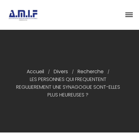
"Et donner des soins, il le fera"
AMIF - ASSOCIATION DES MÉDECINS
ISRAÉLITES DE FRANCE
Accueil
Accueil
Divers
Recherche
/
/
/
LES PERSONNES QUI FREQUENTENT
Présentation
REGULIEREMENT UNE SYNAGOGUE SONT-ELLES
Articles
PLUS HEUREUSES ?
Événements
Adhésion/Dons
Newsletter
Contactez-nous