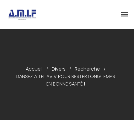
"Et donner des soins, il le fera"
AMIF - ASSOCIATION DES MÉDECINS
ISRAÉLITES DE FRANCE
Accueil
Accueil
Divers
Recherche
/
/
/
Présentation
DANSEZ A TEL AVIV POUR RESTER LONGTEMPS
Articles
EN BONNE SANTÉ !
Événements
Adhésion/Dons
Newsletter
Contactez-nous
Congrès 2018