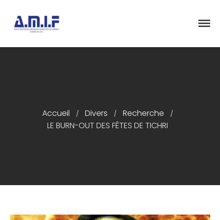
"Et donner des soins, il le fera"
AMIF - ASSOCIATION DES MÉDECINS
ISRAÉLITES DE FRANCE
Accueil
Divers
Recherche
/
/
/
Accueil
LE BURN-OUT DES FÊTES DE TICHRI
Présentation
Articles
Événements
Adhésion/Dons
Newsletter
Contactez-nous