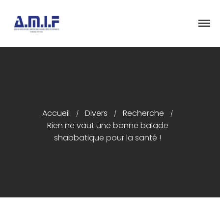
"Et donner des soins, il le fera"
AMIF - ASSOCIATION DES MÉDECINS
ISRAÉLITES DE FRANCE
Accueil
Accueil
Divers
Recherche
/
/
/
Présentation
Rien ne vaut une bonne balade
shabbatique pour la santé !
Articles
Événements
Adhésion/Dons
Newsletter
Contactez-nous