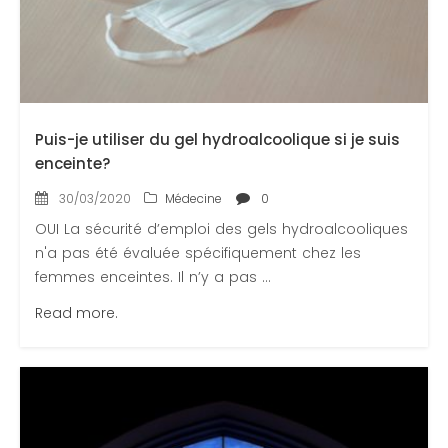
Puis-je utiliser du gel hydroalcoolique si je suis
enceinte?
30/03/2020
Médecine
0
OUI La sécurité d’emploi des gels hydroalcooliques
n'a pas été évaluée spécifiquement chez les
femmes enceintes. Il n’y a pas ...
Read more.