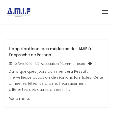
"Et donner des soins, il le fera"
AMIF - ASSOCIATION DES MÉDECINS
ISRAÉLITES DE FRANCE
L’appel national des médecins de l’AMIF à
l’approche de Pessah
01/04/2020
Association
/
Communiqués
0
Accueil
Dans quelques jours commencera Pessah,
Présentation
merveilleuse occasion de réunions familiales. Cette
année les fêtes seront malheureusement
Articles
différentes des autres années. Il ...
Événements
Read more.
Adhésion/Dons
Newsletter