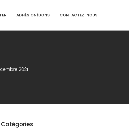
TER
ADHÉSION/DONS
CONTACTEZ-NOUS
Accueil
Présentation
Articles
écembre 2021
Événements
Adhésion/Dons
Newsletter
Contactez-nous
Congrès 2018
Congrès 2019
Catégories