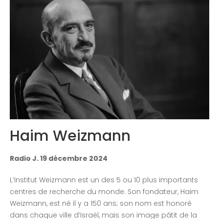
Contactez-nous
Congrès 2018
Congrès 2019
Congrès 2020
Haim Weizmann
Radio J. 19 décembre 2024
L’Institut Weizmann est un des 5 ou 10 plus importants
centres de recherche du monde. Son fondateur, Haim
Weizmann, est né il y a 150 ans; son nom est honoré
dans chaque ville d’Israël, mais son image pâtit de la