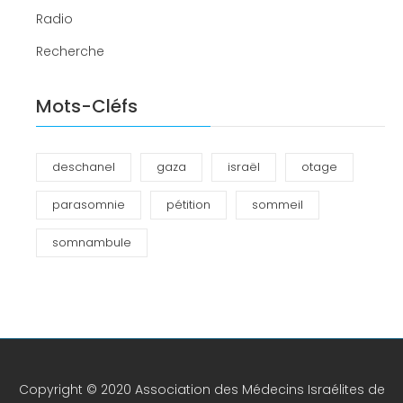
Radio
Recherche
Mots-Cléfs
deschanel
gaza
israël
otage
parasomnie
pétition
sommeil
somnambule
Copyright © 2020 Association des Médecins Israélites de