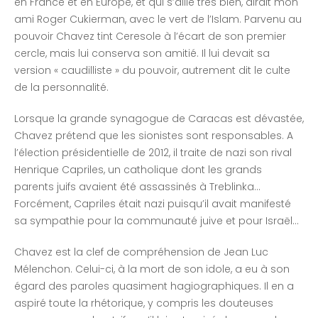
en France et en Europe, et qui s’allie très bien, dirait mon
ami Roger Cukierman, avec le vert de l’Islam. Parvenu au
pouvoir Chavez tint Ceresole à l’écart de son premier
cercle, mais lui conserva son amitié. Il lui devait sa
version « caudilliste » du pouvoir, autrement dit le culte
de la personnalité.
Lorsque la grande synagogue de Caracas est dévastée,
Chavez prétend que les sionistes sont responsables. A
l’élection présidentielle de 2012, il traite de nazi son rival
Henrique Capriles, un catholique dont les grands
parents juifs avaient été assassinés à Treblinka…
Forcément, Capriles était nazi puisqu’il avait manifesté
sa sympathie pour la communauté juive et pour Israël…
Chavez est la clef de compréhension de Jean Luc
Mélenchon. Celui-ci, à la mort de son idole, a eu à son
égard des paroles quasiment hagiographiques. Il en a
aspiré toute la rhétorique, y compris les douteuses