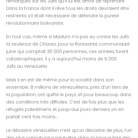
remarques sur les Juifs qu’il lui est arrivé de reprendre.
Dans la France dont il rêve tous les droits devraient être
restreints s’il était nécessaire de défendre la pureté
révolutionnaire bolivariste.
En tout cas, même si Maduro n’a pas eu contre les Juifs
la virulence de Chavez, pour la florissante communauté
juive qui comptait 30 000 personnes, ces années furent
catastrophiques. Il y a aujourd’hui moins de 5 000
Juifs au Venezuela.
Mais il en est de même pour la société dans son
ensemble: 8 millions de Vénézuéliens, près d’un tiers de
la population, ont quitté le pays, et pour beaucoup dans
des conditions très difficiles. C’est dix fois plus que les
réfugiés palestiniens et jusqu’aux jours derniers on en
parlait cent fois moins…
Le désastre vénézuélien n’est qu’un désastre de plus, l’un
des plus caricaturaux peut-être, dans la longue liste des