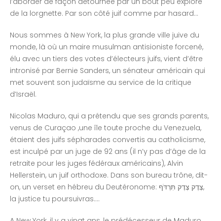
l’aborder de façon détournée par un bout peu exploré
de la lorgnette. Par son côté juif comme par hasard…
Nous sommes à New York, la plus grande ville juive du
monde, là où un maire musulman antisioniste forcené,
élu avec un tiers des votes d’électeurs juifs, vient d’être
intronisé par Bernie Sanders, un sénateur américain qui
met souvent son judaïsme au service de la critique
d’Israël.
Nicolas Maduro, qui a prétendu que ses grands parents,
venus de Curaçao ,une île toute proche du Venezuela,
étaient des juifs sépharades convertis au catholicisme,
est inculpé par un juge de 92 ans (il n’y pas d’âge de la
retraite pour les juges fédéraux américains), Alvin
Hellerstein, un juif orthodoxe. Dans son bureau trône, dit-
on, un verset en hébreu du Deutéronome: צֶדֶק צֶדֶק תִּרְדֹּף,
la justice tu poursuivras….
A New York, il y a vingt ans, le prédécesseur de Maduro,