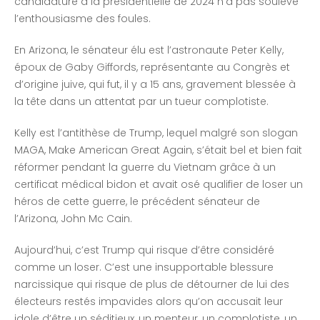
candidature à la présidentielle de 2024 n’a pas soulevé
l’enthousiasme des foules.
En Arizona, le sénateur élu est l’astronaute Peter Kelly,
époux de Gaby Giffords, représentante au Congrès et
d’origine juive, qui fut, il y a 15 ans, gravement blessée à
la tête dans un attentat par un tueur complotiste.
Kelly est l’antithèse de Trump, lequel malgré son slogan
MAGA, Make American Great Again, s’était bel et bien fait
réformer pendant la guerre du Vietnam grâce à un
certificat médical bidon et avait osé qualifier de loser un
héros de cette guerre, le précédent sénateur de
l’Arizona, John Mc Cain.
Aujourd’hui, c’est Trump qui risque d’être considéré
comme un loser. C’est une insupportable blessure
narcissique qui risque de plus de détourner de lui des
électeurs restés impavides alors qu’on accusait leur
idole d’être un séditieux, un menteur, un complotiste, un