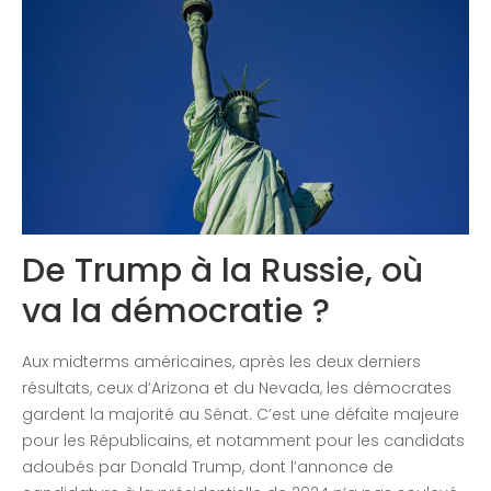
Congrès 2018
Congrès 2019
Congrès 2020
De Trump à la Russie, où
va la démocratie ?
Aux midterms américaines, après les deux derniers
résultats, ceux d’Arizona et du Nevada, les démocrates
gardent la majorité au Sénat. C’est une défaite majeure
pour les Républicains, et notamment pour les candidats
adoubés par Donald Trump, dont l’annonce de