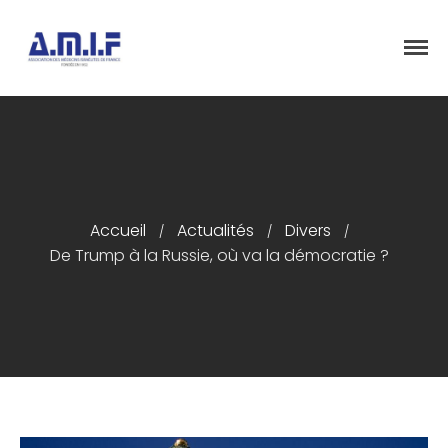
"Et donner des soins, il le fera"
AMIF - ASSOCIATION DES MÉDECINS
ISRAÉLITES DE FRANCE
Accueil
Actualités
Divers
Accueil
/
/
/
De Trump à la Russie, où va la démocratie ?
Présentation
Articles
Événements
Adhésion/Dons
Newsletter
Contactez-nous