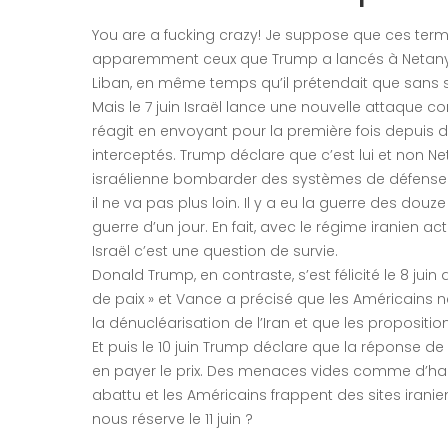
You are a fucking crazy! Je suppose que ces term
apparemment ceux que Trump a lancés à Netanyahu
Liban, en même temps qu’il prétendait que sans son
Mais le 7 juin Israël lance une nouvelle attaque co
réagit en envoyant pour la première fois depuis de
interceptés. Trump déclare que c’est lui et non Ne
israélienne bombarder des systèmes de défense 
il ne va pas plus loin. Il y a eu la guerre des douze 
guerre d’un jour. En fait, avec le régime iranien 
Israël c’est une question de survie.
Donald Trump, en contraste, s’est félicité le 8 jui
de paix » et Vance a précisé que les Américains n
la dénucléarisation de l’Iran et que les proposition
Et puis le 10 juin Trump déclare que la réponse de 
en payer le prix. Des menaces vides comme d’hab
abattu et les Américains frappent des sites irani
nous réserve le 11 juin ?