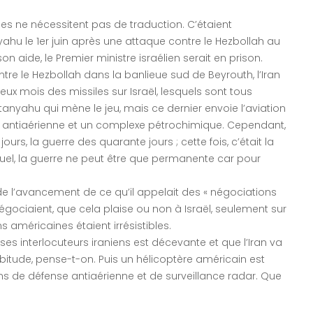
es ne nécessitent pas de traduction. C’étaient
 le 1er juin après une attaque contre le Hezbollah au
 aide, le Premier ministre israélien serait en prison.
ntre le Hezbollah dans la banlieue sud de Beyrouth, l’Iran
ux mois des missiles sur Israël, lesquels sont tous
tanyahu qui mène le jeu, mais ce dernier envoie l’aviation
antiaérienne et un complexe pétrochimique. Cependant,
jours, la guerre des quarante jours ; cette fois, c’était la
actuel, la guerre ne peut être que permanente car pour
n de l’avancement de ce qu’il appelait des « négociations
égociaient, que cela plaise ou non à Israël, seulement sur
s américaines étaient irrésistibles.
ses interlocuteurs iraniens est décevante et que l’Iran va
itude, pense-t-on. Puis un hélicoptère américain est
ens de défense antiaérienne et de surveillance radar. Que