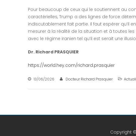
Pour beaucoup de ceux qui le soutiennent au contr
caractérielles, Trump a des lignes de force déterm
indiscutablement fait partie. Il faut espérer qu’il
mesurer à la réalité de la situation et à toutes les
avec le régime iranien tel qu’il est serait une ill
Dr. Richard PRASQUIER
https://world.hey.com/richard.prasquier
13/06/2026
Docteur Richard Prasquier
Actual
Copyright ©