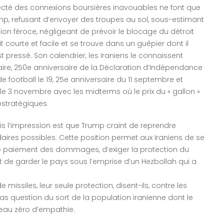
pecté des connexions boursières inavouables ne font que
ump, refusant d’envoyer des troupes au sol, sous-estimant
ion féroce, négligeant de prévoir le blocage du détroit
t courte et facile et se trouve dans un guêpier dont il
est pressé. Son calendrier, les Iraniens le connaissent
aire, 250e anniversaire de la Déclaration d’Indépendance
e football le 19, 25e anniversaire du 11 septembre et
 3 novembre avec les midterms où le prix du « gallon »
ostratégiques.
s l’impression est que Trump craint de reprendre
daires possibles. Cette position permet aux Iraniens de se
r le paiement des dommages, d’exiger la protection du
fait de garder le pays sous l’emprise d’un Hezbollah qui a
 missiles, leur seule protection, disent-ils, contre les
pas question du sort de la population iranienne dont le
veau zéro d’empathie.