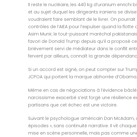
Il reste le nucléaire, les 440 kg d’uranium enrichi
et au sujet duquel les dirigeants iraniens se divise
voudraient faire semblant de le livrer. On pourrai
contrôles de l’AIEA pour l’expulser quand la flotte
Asim Munir, le tout-puissant maréchal pakistanais
favori de Donald Trump depuis qu’il a proposé ce d
brièvement servi de médiateur dans le conflit entr
fervent par ailleurs, connaît la grande dépendance
Si un accord est signé, on peut compter sur Trump 
JCPOA qui portent la marque abhorrée d’Obama
Même en cas de négociations à l’évidence bâclées,
narcissisme exacerbé s’est forgé une résilience exc
partisans que cet échec est une victoire.
Suivant le psychologue américain Dan McAdam, qu
épisodes », sans continuité narrative. Il vit ch
mise en scène personnelle, mais pas comme une