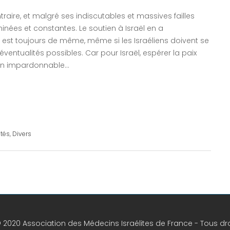
aire, et malgré ses indiscutables et massives failles
inées et constantes. Le soutien à Israël en a
 en est toujours de même, même si les Israéliens doivent se
 éventualités possibles. Car pour Israël, espérer la paix
usion impardonnable…
ités
,
Divers
 2020 Association des Médecins Israélites de France - Tous dro