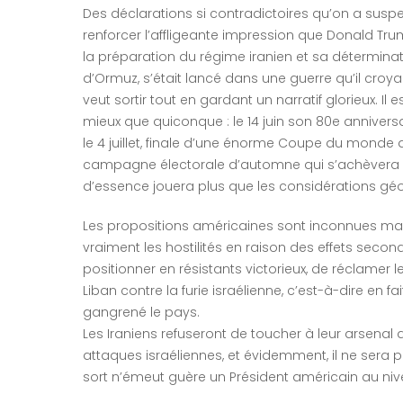
Des déclarations si contradictoires qu’on a sus
renforcer l’affligeante impression que Donald Tr
la préparation du régime iranien et sa déterminat
d’Ormuz, s’était lancé dans une guerre qu’il croyai
veut sortir tout en gardant un narratif glorieux. Il 
mieux que quiconque : le 14 juin son 80e annivers
le 4 juillet, finale d’une énorme Coupe du monde d
campagne électorale d’automne qui s’achèvera le
d’essence jouera plus que les considérations gé
Les propositions américaines sont inconnues mai
vraiment les hostilités en raison des effets secon
positionner en résistants victorieux, de réclame
Liban contre la furie israélienne, c’est-à-dire en 
gangrené le pays.
Les Iraniens refuseront de toucher à leur arsenal de
attaques israéliennes, et évidemment, il ne sera 
sort n’émeut guère un Président américain au ni