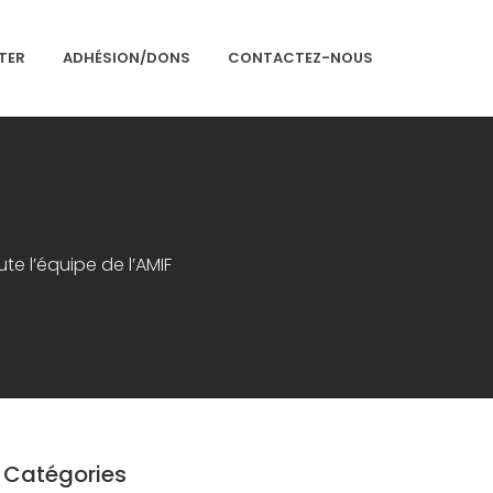
TER
ADHÉSION/DONS
CONTACTEZ-NOUS
Accueil
Présentation
Articles
e l’équipe de l’AMIF
Événements
Adhésion/Dons
Newsletter
Contactez-nous
Congrès 2018
Catégories
Congrès 2019