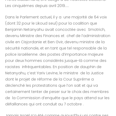
Les cinquièmes depuis avril 2019…..
Dans le Parlement actuel, il y a une majorité de 64 voix
(dont 32 pour le Likoud seul) pour la coalition que
Benjamin Netanyahu avait concoctée avec Smotrich,
devenu Ministre des Finances et chef de l’administration
civile en Cisjordanie et Ben Gvir, devenu ministre de la
sécurité nationale, et en tant que tel responsable de la
police israélienne: des postes d’importance majeure
pour deux hommes considérés jusque-là comme des
racistes infréquentables. En position de dauphin de
Netanyahu, c’est Yariv Levine, le ministre de la Justice
dont le projet de réforme de la Cour Suprême a
déclenché les protestations que l’on sait et qui va
certainement tenter de peser sur le choix des membres
de la Commission d’enquête que le pays attend sur les
défaillances qui ont conduit au 7 octobre .
Jamais Israël n’a été comme aujourd’hui uni contre ses