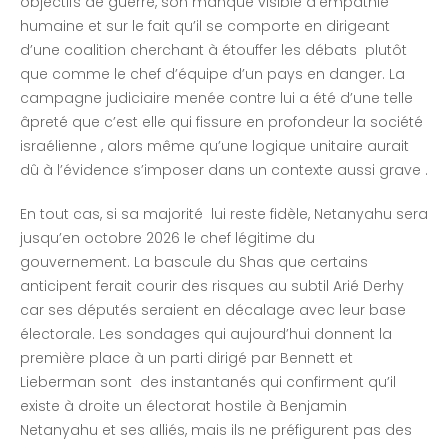
objectifs de guerre, son manque visible d’empathie
humaine et sur le fait qu’il se comporte en dirigeant
d’une coalition cherchant à étouffer les débats plutôt
que comme le chef d’équipe d’un pays en danger. La
campagne judiciaire menée contre lui a été d’une telle
âpreté que c’est elle qui fissure en profondeur la société
israélienne , alors même qu’une logique unitaire aurait
dû à l’évidence s’imposer dans un contexte aussi grave .
En tout cas, si sa majorité lui reste fidèle, Netanyahu sera
jusqu’en octobre 2026 le chef légitime du
gouvernement. La bascule du Shas que certains
anticipent ferait courir des risques au subtil Arié Derhy
car ses députés seraient en décalage avec leur base
électorale. Les sondages qui aujourd’hui donnent la
première place à un parti dirigé par Bennett et
Lieberman sont des instantanés qui confirment qu’il
existe à droite un électorat hostile à Benjamin
Netanyahu et ses alliés, mais ils ne préfigurent pas des