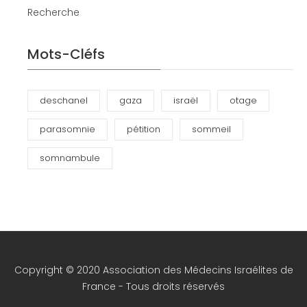
Recherche
Mots-Cléfs
deschanel
gaza
israël
otage
parasomnie
pétition
sommeil
somnambule
Copyright © 2020 Association des Médecins Israélites de
France - Tous droits réservés