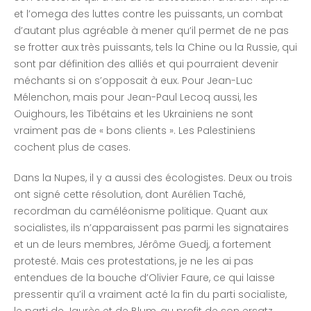
et l’omega des luttes contre les puissants, un combat
d’autant plus agréable à mener qu’il permet de ne pas
se frotter aux très puissants, tels la Chine ou la Russie, qui
sont par définition des alliés et qui pourraient devenir
méchants si on s’opposait à eux. Pour Jean-Luc
Mélenchon, mais pour Jean-Paul Lecoq aussi, les
Ouighours, les Tibétains et les Ukrainiens ne sont
vraiment pas de « bons clients ». Les Palestiniens
cochent plus de cases.
Dans la Nupes, il y a aussi des écologistes. Deux ou trois
ont signé cette résolution, dont Aurélien Taché,
recordman du caméléonisme politique. Quant aux
socialistes, ils n’apparaissent pas parmi les signataires
et un de leurs membres, Jérôme Guedj, a fortement
protesté. Mais ces protestations, je ne les ai pas
entendues de la bouche d’Olivier Faure, ce qui laisse
pressentir qu’il a vraiment acté la fin du parti socialiste,
le parti de Jaurès et de Blum, au profit de son ersatz