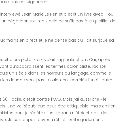
t pas sans enseignement.
nterviewé Jean Marie Le Pen et a écrit un livre avec – ou
un négationniste, mais cela ne suffit pas à le qualifier de
 aux mains en direct et je ne pense pas qu’il ait surjoué sa
it alors plutôt «faf», valait stigmatisation . Car, après
avant qu’apparaissent les termes colonialiste, raciste,
 depuis un siècle dans les horreurs du langage, comme le
s les deux ne sont pas totalement corrélés l’un à l’autre
. Facile, c’était contre l’OAS. Mais j’ai aussi crié « le
ltais une Ve République peut-être critiquable mais en rien
tskistes dont je répétais les slogans n’étaient pas des
e. Je suis depuis devenu rétif à l’embrigadement.