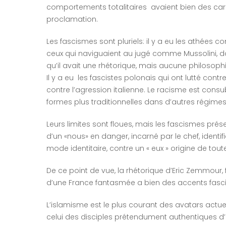
comportements totalitaires avaient bien des cara
proclamation.
Les fascismes sont pluriels: il y a eu les athées
ceux qui naviguaient au jugé comme Mussolini, do
qu’il avait une rhétorique, mais aucune philosophi
Il y a eu les fascistes polonais qui ont lutté con
contre l’agression italienne. Le racisme est consu
formes plus traditionnelles dans d’autres régime
Leurs limites sont floues, mais les fascismes prése
d’un «nous» en danger, incarné par le chef, identifi
mode identitaire, contre un « eux » origine de toutes
De ce point de vue, la rhétorique d’Eric Zemmour, 
d’une France fantasmée a bien des accents fasc
L’islamisme est le plus courant des avatars actuels
celui des disciples prétendument authentiques d’