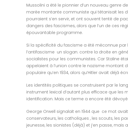
Mussolini a été le pionnier d’un nouveau genre de
marée montante communiste qui tétanisait les dém
pourraient s’en servir, et ont souvent tenté de pac
dangers des fascismes, alors que l’un de ces régi
épouvantable programme.
Si la spécificité du fascisme a été méconnue par la
l’antifascisme un slogan: contre la droite en génér
socialistes pour les communistes. Car Staline éta
appelaient à l’union contre le nazisme montant da
populaire qu’en 1934, alors qu’Hitler avait déjà é
Les identités politiques se construisent par le l
instrument lexical d’autant plus efficace que les 
identification. Mais ce terme a encore été dévoyé
George Orwell signalait en 1944 que ce mot avait 
conservateurs, les catholiques , les scouts, les pa
jeunesse, les sionistes (déjà) et j’en passe, mais