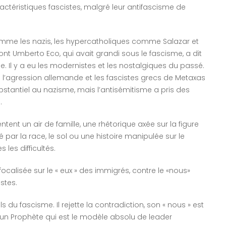
ctéristiques fascistes, malgré leur antifascisme de
 comme les nazis, les hypercatholiques comme Salazar et
nt Umberto Eco, qui avait grandi sous le fascisme, a dit
e. Il y a eu les modernistes et les nostalgiques du passé.
tre l’agression allemande et les fascistes grecs de Metaxas
bstantiel au nazisme, mais l’antisémitisme a pris des
s.
ntent un air de famille, une rhétorique axée sur la figure
é par la race, le sol ou une histoire manipulée sur le
 les difficultés.
focalisée sur le « eux » des immigrés, contre le «nous»
istes.
 du fascisme. Il rejette la contradiction, son « nous » est
un Prophète qui est le modèle absolu de leader