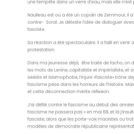
une tempête dans un verre d’eau, mais elle n’es
Naulleau est ou a été un copain de Zemmour, il a i
contre- Soral. Je déteste l’idée de dialoguer avec 
fasciste.
Sa réaction a été spectaculaire: il a failli en venir
protestation.
Dans ma jeunesse déjà, être traité de facho, on disa
les mots de Lenine, capitaliste et impérialiste, et 
sexiste et islamophobe, l’injure «fasciste» trône
fascisme pèse dans les horreurs de l’histoire. Mai
et cette déconnection mérite réflexion.
J’ai défilé contre le fascisme au début des années 60
fascisme ne passera pas » en mai 68, et là j’insu
fasciste, alors que les porte-voix maoïstes ou tro
modèles de démocratie républicaine représentativ