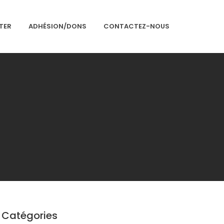
TER
ADHÉSION/DONS
CONTACTEZ-NOUS
Accueil
Présentation
Articles
Événements
Adhésion/Dons
Newsletter
Contactez-nous
Congrès 2018
Catégories