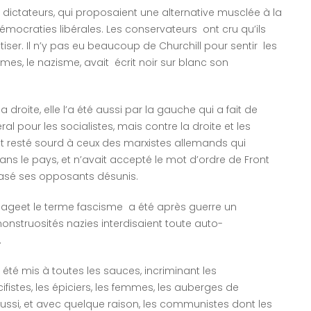
 dictateurs, qui proposaient une alternative musclée à la
ocraties libérales. Les conservateurs ont cru qu’ils
tiser. Il n’y pas eu beaucoup de Churchill pour sentir les
mes, le nazisme, avait écrit noir sur blanc son
 droite, elle l’a été aussi par la gauche qui a fait de
al pour les socialistes, mais contre la droite et les
it resté sourd à ceux des marxistes allemands qui
ns le pays, et n’avait accepté le mot d’ordre de Front
crasé ses opposants désunis.
angageet le terme fascisme a été après guerre un
monstruosités nazies interdisaient toute auto-
.
été mis à toutes les sauces, incriminant les
cifistes, les épiciers, les femmes, les auberges de
 aussi, et avec quelque raison, les communistes dont les