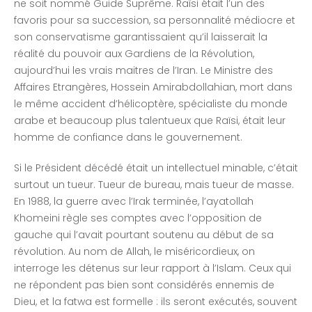
ne soit nommé Guide Suprême. Raïsi était l’un des
favoris pour sa succession, sa personnalité médiocre et
son conservatisme garantissaient qu’il laisserait la
réalité du pouvoir aux Gardiens de la Révolution,
aujourd’hui les vrais maitres de l’Iran. Le Ministre des
Affaires Etrangères, Hossein Amirabdollahian, mort dans
le même accident d’hélicoptère, spécialiste du monde
arabe et beaucoup plus talentueux que Raïsi, était leur
homme de confiance dans le gouvernement.
Si le Président décédé était un intellectuel minable, c’était
surtout un tueur. Tueur de bureau, mais tueur de masse.
En 1988, la guerre avec l’Irak terminée, l’ayatollah
Khomeini règle ses comptes avec l’opposition de
gauche qui l’avait pourtant soutenu au début de sa
révolution. Au nom de Allah, le miséricordieux, on
interroge les détenus sur leur rapport à l’Islam. Ceux qui
ne répondent pas bien sont considérés ennemis de
Dieu, et la fatwa est formelle : ils seront exécutés, souvent