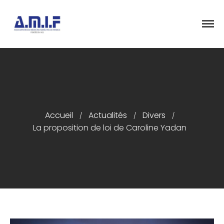
"Et donner des soins, il le fera"
AMIF - ASSOCIATION DES MÉDECINS
ISRAÉLITES DE FRANCE
Accueil
Actualités
Divers
/
/
/
La proposition de loi de Caroline Yadan
Accueil
Présentation
Articles
Événements
Adhésion/Dons
Newsletter