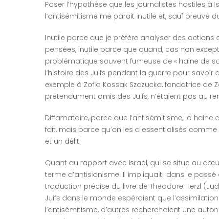
Poser l’hypothèse que les journalistes hostiles à I
l’antisémitisme me parait inutile et, sauf preuve d
Inutile parce que je préfère analyser des actions
pensées, inutile parce que quand, cas non exceptio
problématique souvent fumeuse de « haine de soi 
l’histoire des Juifs pendant la guerre pour savoir
exemple à Zofia Kossak Szczucka, fondatrice de Ze
prétendument amis des Juifs, n’étaient pas au r
Diffamatoire, parce que l’antisémitisme, la haine 
fait, mais parce qu’on les a essentialisés comme J
et un délit.
Quant au rapport avec Israël, qui se situe au cœu
terme d’antisionisme. Il impliquait dans le passé 
traduction précise du livre de Theodore Herzl (Ju
Juifs dans le monde espéraient que l’assimilation
l’antisémitisme, d’autres recherchaient une auton