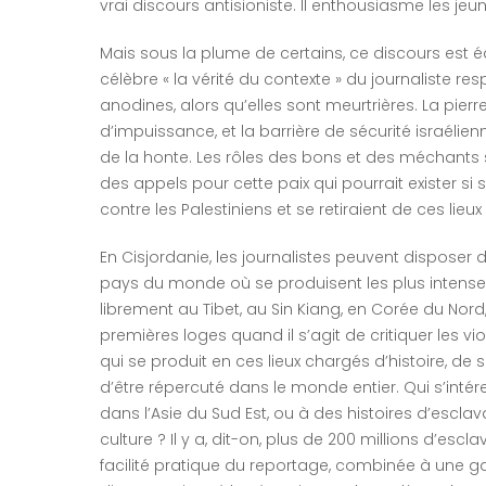
vrai discours antisioniste. Il enthousiasme les jeun
Mais sous la plume de certains, ce discours est é
célèbre « la vérité du contexte » du journaliste re
anodines, alors qu’elles sont meurtrières. La pierr
d’impuissance, et la barrière de sécurité israélie
de la honte. Les rôles des bons et des méchants so
des appels pour cette paix qui pourrait exister si 
contre les Palestiniens et se retiraient de ces lie
En Cisjordanie, les journalistes peuvent disposer d
pays du monde où se produisent les plus intenses
librement au Tibet, au Sin Kiang, en Corée du Nor
premières loges quand il s’agit de critiquer les v
qui se produit en ces lieux chargés d’histoire, de 
d’être répercuté dans le monde entier. Qui s’intér
dans l’Asie du Sud Est, ou à des histoires d’escl
culture ? Il y a, dit-on, plus de 200 millions d’esc
facilité pratique du reportage, combinée à une g