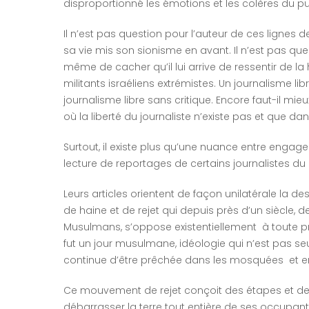
disproportionné les émotions et les colères du pub
Il n’est pas question pour l’auteur de ces lignes de 
sa vie mis son sionisme en avant. Il n’est pas que
même de cacher qu’il lui arrive de ressentir de l
militants israéliens extrémistes. Un journalisme li
journalisme libre sans critique. Encore faut-il mi
où la liberté du journaliste n’existe pas et que dan
Surtout, il existe plus qu’une nuance entre engage
lecture de reportages de certains journalistes du
Leurs articles orientent de façon unilatérale la 
de haine et de rejet qui depuis près d’un siècle, d
Musulmans, s’oppose existentiellement à toute pré
fut un jour musulmane, idéologie qui n’est pas 
continue d’être prêchée dans les mosquées et en
Ce mouvement de rejet conçoit des étapes et des t
débarrasser la terre tout entière de ses occupant