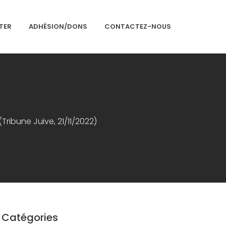
TER
ADHÉSION/DONS
CONTACTEZ-NOUS
Accueil
Tribune Juive, 21/11/2022)
Présentation
Articles
Événements
Adhésion/Dons
Newsletter
Catégories
Contactez-nous