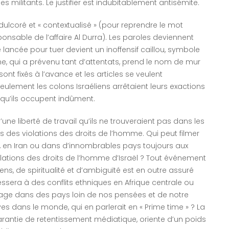
es militants. Le justifier est indubitablement antisémite.
dulcoré et « contextualisé » (pour reprendre le mot
sponsable de l’affaire Al Durra). Les paroles deviennent
e lancée pour tuer devient un inoffensif caillou, symbole
nne, qui a prévenu tant d’attentats, prend le nom de mur
nt fixés à l’avance et les articles se veulent
seulement les colons Israéliens arrêtaient leurs exactions
ux qu’ils occupent indûment.
’une liberté de travail qu’ils ne trouveraient pas dans les
 des violations des droits de l’homme. Qui peut filmer
d, en Iran ou dans d’innombrables pays toujours aux
iolations des droits de l’homme d’Israël ? Tout événement
sens, de spiritualité et d’ambiguïté est en outre assuré
essera à des conflits ethniques en Afrique centrale ou
avage dans des pays loin de nos pensées et de notre
laves dans le monde, qui en parlerait en « Prime time » ? La
arantie de retentissement médiatique, oriente d’un poids