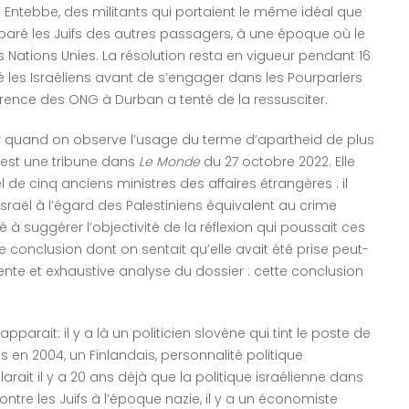
 Entebbe, des militants qui portaient le même idéal que
séparé les Juifs des autres passagers, à une époque où le
s Nations Unies. La résolution resta en vigueur pendant 16
é les Israéliens avant de s’engager dans les Pourparlers
férence des ONG à Durban a tenté de la ressusciter.
eler quand on observe l’usage du terme d’apartheid de plus
n est une tribune dans
Le Monde
du 27 octobre 2022. Elle
l de cinq anciens ministres des affaires étrangères : il
Israël à l’égard des Palestiniens équivalent au crime
né à suggérer l’objectivité de la réflexion qui poussait ces
conclusion dont on sentait qu’elle avait été prise peut-
ente et exhaustive analyse du dossier : cette conclusion
pparait: il y a là un politicien slovène qui tint le poste de
 en 2004, un Finlandais, personnalité politique
arait il y a 20 ans déjà que la politique israélienne dans
ontre les Juifs à l’époque nazie, il y a un économiste