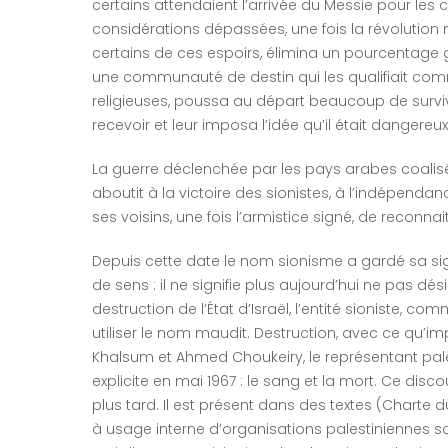
certains attendaient l’arrivée du Messie pour le
considérations dépassées, une fois la révolution 
certains de ces espoirs, élimina un pourcentage g
une communauté de destin qui les qualifiait c
religieuses, poussa au départ beaucoup de survi
recevoir et leur imposa l’idée qu’il était dangere
La guerre déclenchée par les pays arabes coalisés 
aboutit à la victoire des sionistes, à l’indépendan
ses voisins, une fois l’armistice signé, de reconn
Depuis cette date le nom sionisme a gardé sa sig
de sens : il ne signifie plus aujourd’hui ne pas dési
destruction de l’État d’Israël, l’entité sioniste,
utiliser le nom maudit. Destruction, avec ce qu’
Khalsum et Ahmed Choukeiry, le représentant pale
explicite en mai 1967 : le sang et la mort. Ce dis
plus tard. Il est présent dans des textes (Char
à usage interne d’organisations palestiniennes s