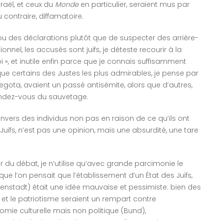
sraël, et ceux du
Monde
en particulier, seraient mus par
u contraire, diffamatoire.
 ou des déclarations plutôt que de suspecter des arrière-
nnel, les accusés sont juifs, je déteste recourir à la
», et inutile enfin parce que je connais suffisamment
 que certains des Justes les plus admirables, je pense par
gota, avaient un passé antisémite, alors que d’autres,
endez-vous du sauvetage.
envers des individus non pas en raison de ce qu’ils ont
uifs, n’est pas une opinion, mais une absurdité, une tare
r du débat, je n’utilise qu’avec grande parcimonie le
que l’on pensait que l’établissement d’un État des Juifs,
denstadt) était une idée mauvaise et pessimiste: bien des
 et le patriotisme seraient un rempart contre
omie culturelle mais non politique (Bund),