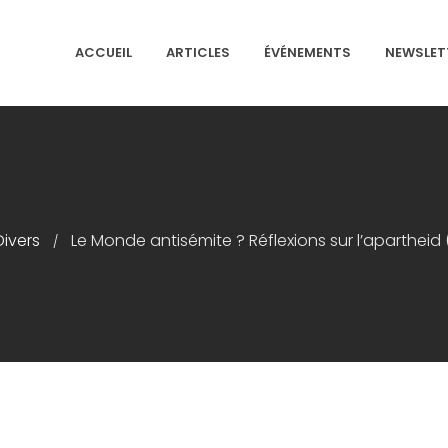
ACCUEIL
ARTICLES
ÉVÉNEMENTS
NEWSLET
NS ISRAÉLITES DE FRANCE
Divers
Le Monde antisémite ? Réflexions sur l’apartheid (
/