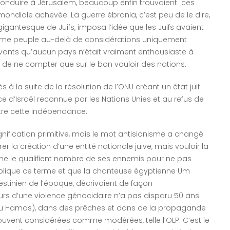
s conduire à Jérusalem, beaucoup enfin trouvaient ces
mondiale achevée. La guerre ébranla, c’est peu de le dire,
igantesque de Juifs, imposa l’idée que les Juifs avaient
omme peuple au-delà de considérations uniquement
vants qu’aucun pays n’était vraiment enthousiaste à
ux de ne compter que sur le bon vouloir des nations.
à la suite de la résolution de l’ONU créant un état juif
ce d’Israël reconnue par les Nations Unies et au refus de
aitre cette indépendance.
nification primitive, mais le mot antisionisme a changé
rer la création d’une entité nationale juive, mais vouloir la
 comme le qualifient nombre de ses ennemis pour ne pas
implique ce terme et que la chanteuse égyptienne Um
stinien de l’époque, décrivaient de façon
cours d’une violence génocidaire n’a pas disparu 50 ans
te du Hamas), dans des prêches et dans de la propagande
ouvent considérées comme modérées, telle l’OLP. C’est le