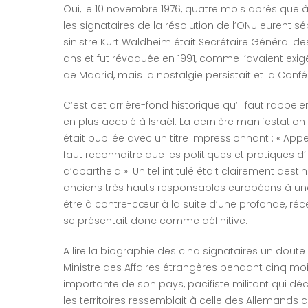
Oui, le 10 novembre 1976, quatre mois après que à
les signataires de la résolution de l’ONU eurent 
sinistre Kurt Waldheim était Secrétaire Général de
ans et fut révoquée en 1991, comme l’avaient exig
de Madrid, mais la nostalgie persistait et la Con
C’est cet arrière-fond historique qu’il faut rapp
en plus accolé à Israël. La dernière manifestatio
était publiée avec un titre impressionnant : « Appe
faut reconnaitre que les politiques et pratiques d’
d’apartheid ». Un tel intitulé était clairement desti
anciens très hauts responsables européens à une 
être à contre-cœur à la suite d’une profonde, réc
se présentait donc comme définitive.
A lire la biographie des cinq signataires un doute a
Ministre des Affaires étrangères pendant cinq mois
importante de son pays, pacifiste militant qui décl
les territoires ressemblait à celle des Allemands c