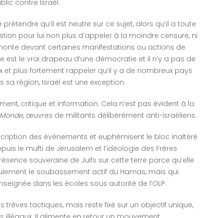
lic contre Israël.
prétendre qu’il est neutre sur ce sujet, alors qu’il a toute
stion pour lui non plus d’appeler à la moindre censure, ni
a honte devant certaines manifestations ou actions de
bre est le vrai drapeau d’une démocratie et il n’y a pas de
eux et plus fortement rappeler qu’il y a de nombreux pays
s sa région, Israël est une exception.
ment, critique et information. Cela n’est pas évident à la
Monde
, œuvres de militants délibérément anti-israéliens.
description des événements et euphémisent le bloc inaltéré
epuis le mufti de Jérusalem et l’idéologie des Frères
sence souveraine de Juifs sur cette terre parce qu’elle
seulement le soubassement actif du Hamas, mais qui
seignée dans les écoles sous autorité de l’OLP.
rêves tactiques, mais reste fixé sur un objectif unique,
s illégaux. Il alimente en retour un mouvement