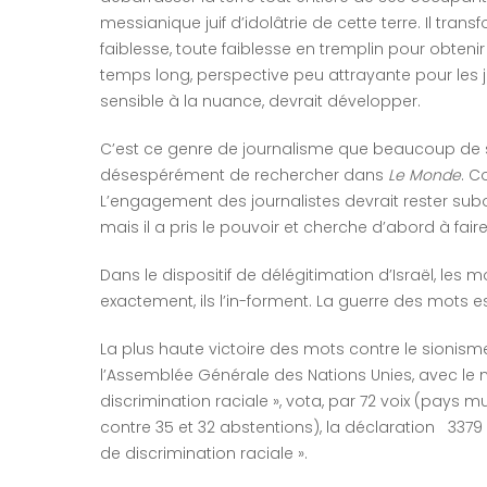
messianique juif d’idolâtrie de cette terre. Il tr
faiblesse, toute faiblesse en tremplin pour obtenir 
temps long, perspective peu attrayante pour les j
sensible à la nuance, devrait développer.
C’est ce genre de journalisme que beaucoup de se
désespérément de rechercher dans
Le Monde
. C
L’engagement des journalistes devrait rester su
mais il a pris le pouvoir et cherche d’abord à fair
Dans le dispositif de délégitimation d’Israël, les mots
exactement, ils l’in-forment. La guerre des mots es
La plus haute victoire des mots contre le sionisme
l’Assemblée Générale des Nations Unies, avec le no
discrimination raciale », vota, par 72 voix (pays 
contre 35 et 32 abstentions), la déclaration 3379
de discrimination raciale ».