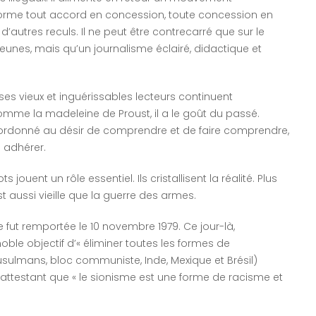
ansforme tout accord en concession, toute concession en
d’autres reculs. Il ne peut être contrecarré que sur le
eunes, mais qu’un journalisme éclairé, didactique et
s vieux et inguérissables lecteurs continuent
omme la madeleine de Proust, il a le goût du passé.
bordonné au désir de comprendre et de faire comprendre,
e adhérer.
 jouent un rôle essentiel. Ils cristallisent la réalité. Plus
t aussi vieille que la guerre des armes.
 fut remportée le 10 novembre 1979. Ce jour-là,
ble objectif d’« éliminer toutes les formes de
musulmans, bloc communiste, Inde, Mexique et Brésil)
 attestant que « le sionisme est une forme de racisme et