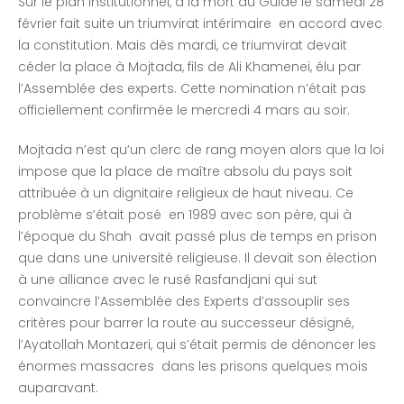
Sur le plan institutionnel, à la mort du Guide le samedi 28
février fait suite un triumvirat intérimaire en accord avec
la constitution. Mais dès mardi, ce triumvirat devait
céder la place à Mojtada, fils de Ali Khamenei, élu par
l’Assemblée des experts. Cette nomination n’était pas
officiellement confirmée le mercredi 4 mars au soir.
Mojtada n’est qu’un clerc de rang moyen alors que la loi
impose que la place de maître absolu du pays soit
attribuée à un dignitaire religieux de haut niveau. Ce
problème s’était posé en 1989 avec son père, qui à
l’époque du Shah avait passé plus de temps en prison
que dans une université religieuse. Il devait son élection
à une alliance avec le rusé Rasfandjani qui sut
convaincre l’Assemblée des Experts d’assouplir ses
critères pour barrer la route au successeur désigné,
l’Ayatollah Montazeri, qui s’était permis de dénoncer les
énormes massacres dans les prisons quelques mois
auparavant.