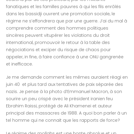
fanatiques et les familles pauvres à qui les fils enrôlés
dans les bassidji ouvrent une promotion sociale, le
régime ne s’effondrera que par une guerre. J’ai du mal à
comprendre comment des hommes politiques
sincères peuvent vitupérer les violations du droit
international, promouvoir le retour à la table des
négociations et exciper du risque de chaos pour
appeler, in fine, à faire confiance à une ONU gangrenée
et inefficace.
Je me demande comment les mêmes auraient réagi en
juin 40 et plus tard aux tentatives de paix séparée des
nazis. Je pense à la photo d’Emmanuel Macron, à son
sourire un peu crispé avec le président iranien feu
Ebrahim Raissi, protégé de Ali Khamenei et auteur
principal des massacres de 1988. A quoi bon parler à un
tel homme qui ne connait que les rapports de force?
Le régime des mollahs est une honte absolue et un