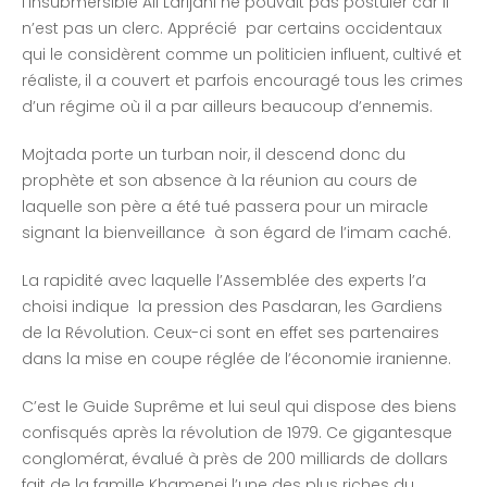
l’insubmersible Ali Larijani ne pouvait pas postuler car il
n’est pas un clerc. Apprécié par certains occidentaux
qui le considèrent comme un politicien influent, cultivé et
réaliste, il a couvert et parfois encouragé tous les crimes
d’un régime où il a par ailleurs beaucoup d’ennemis.
Mojtada porte un turban noir, il descend donc du
prophète et son absence à la réunion au cours de
laquelle son père a été tué passera pour un miracle
signant la bienveillance à son égard de l’imam caché.
La rapidité avec laquelle l’Assemblée des experts l’a
choisi indique la pression des Pasdaran, les Gardiens
de la Révolution. Ceux-ci sont en effet ses partenaires
dans la mise en coupe réglée de l’économie iranienne.
C’est le Guide Suprême et lui seul qui dispose des biens
confisqués après la révolution de 1979. Ce gigantesque
conglomérat, évalué à près de 200 milliards de dollars
fait de la famille Khamenei l’une des plus riches du