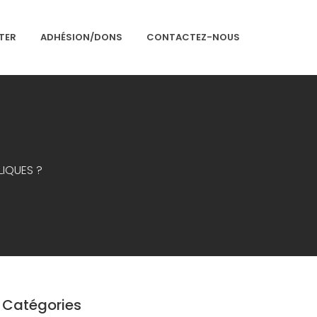
TER
ADHÉSION/DONS
CONTACTEZ-NOUS
Accueil
Présentation
Articles
LIQUES ?
Événements
Adhésion/Dons
Newsletter
Contactez-nous
Congrès 2018
Catégories
Congrès 2019