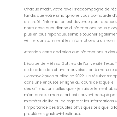
Chaque matin, votre réveil s’accompagne de l’éco
tandis que votre smartphone vous bombarde d’ale
en Israël. L’information est devenue pour beaucoup
notre dose quotidienne d’informations nous plon
plus en plus répandue, semble toucher égalemen
vérifier constamment les informations a un nom : l
Attention, cette addiction aux informations a des
L’équipe de Mélissa Gottlieb de l’université Texas T
cette addiction et une mauvaise santé mentale e
Communication
publiée en 2022. Ce résultat s’ap
dans une enquête en ligne au cours de laquelle i
des affirmations telles que « je suis tellement ab
m’entoure », « mon esprit est souvent occupé par 
m’arrêter de lire ou de regarder les informations ». I
l’importance des troubles physiques tels que la fa
problèmes gastro-intestinaux.