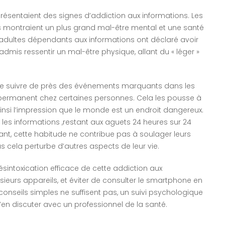
présentaient des signes d’addiction aux informations. Les
ns montraient un plus grand mal-être mental et une santé
s adultes dépendants aux informations ont déclaré avoir
admis ressentir un mal-être physique, allant du « léger »
 que suivre de près des événements marquants dans les
te permanent chez certaines personnes. Cela les pousse à
insi l’impression que le monde est un endroit dangereux.
es informations ,restant aux aguets 24 heures sur 24
nt, cette habitude ne contribue pas à soulager leurs
lus cela perturbe d’autres aspects de leur vie.
sintoxication efficace de cette addiction aux
lusieurs appareils, et éviter de consulter le smartphone en
conseils simples ne suffisent pas, un suivi psychologique
n discuter avec un professionnel de la santé.