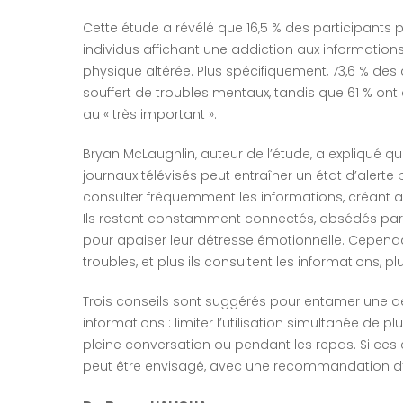
Cette étude a révélé que 16,5 % des participants 
individus affichant une addiction aux informatio
physique altérée. Plus spécifiquement, 73,6 % de
souffert de troubles mentaux, tandis que 61 % ont 
au « très important ».
Bryan McLaughlin, auteur de l’étude, a expliqué
journaux télévisés peut entraîner un état d’aler
consulter fréquemment les informations, créant a
Ils restent constamment connectés, obsédés par l
pour apaiser leur détresse émotionnelle. Cependa
troubles, et plus ils consultent les informations, p
Trois conseils sont suggérés pour entamer une dé
informations : limiter l’utilisation simultanée de p
pleine conversation ou pendant les repas. Si ces 
peut être envisagé, avec une recommandation d’e