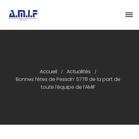
"Et donner des soins, il le fera"
AMIF - ASSOCIATION DES MÉDECINS
ISRAÉLITES DE FRANCE
Accueil
Accueil
Actualités
/
/
Présentation
Bonnes fêtes de Pessah’ 5778 de la part de
Articles
toute l’équipe de l’AMIF
Événements
Adhésion/Dons
Newsletter
Contactez-nous
Congrès 2018