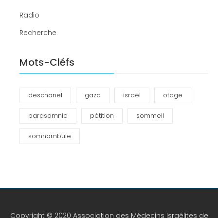
Radio
Recherche
Mots-Cléfs
deschanel
gaza
israël
otage
parasomnie
pétition
sommeil
somnambule
Copyright © 2020 Association des Médecins Israélites de