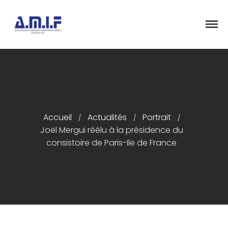
"Et donner des soins, il le fera"
AMIF - ASSOCIATION DES MÉDECINS
ISRAÉLITES DE FRANCE
Accueil
Accueil
Actualités
Portrait
/
/
/
Présentation
Joël Mergui réélu à la présidence du
Articles
consistoire de Paris-Ile de France
Événements
Adhésion/Dons
Newsletter
Contactez-nous
Congrès 2018