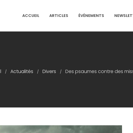
ACCUEIL
ARTICLES
ÉVÉNEMENTS
NEWSLET
NS ISRAÉLITES DE FRANCE
l
Actualités
Divers
Des psaumes contre des miss
/
/
/