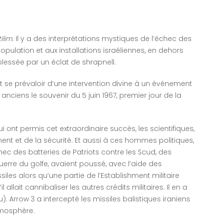
ilim
. Il y a des interprétations mystiques de l’échec des
ulation et aux installations israéliennes, en dehors
essée par un éclat de shrapnell.
it se prévaloir d’une intervention divine à un événement
s anciens le souvenir du 5 juin 1967, premier jour de la
 ont permis cet extraordinaire succès, les scientifiques,
ment et de la sécurité. Et aussi à ces hommes politiques,
échec des batteries de Patriots contre les Scud, des
 guerre du golfe, avaient poussé, avec l’aide des
siles alors qu’une partie de l’Establishment militaire
l allait cannibaliser les autres crédits militaires. Il en a
). Arrow 3 a intercepté les missiles balistiques iraniens
tmosphère.