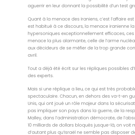
aguerrir en leur donnant la possibilité d’un test g
Quant à la menace des Iraniens, c’est l’affaire est 
est habitué à ce discours, la menace iranienne la
hypersoniques exceptionnellement efficaces, ces mis
menace la plus alarmante, celle de l’arme nucléai
aux décideurs de se méfier de la trop grande conf
avril.
Tout a déjà été écrit sur les répliques possibles d
des experts.
Mais si une réplique a lieu, ce qui est très proba
spectaculaire. Chacun, en dehors des va-t-en guerr
Unis, qui ont joué un rôle majeur dans la sécurisa
pas impliquer son pays dans la guerre, de la resp
Malley, dans l’administration démocrate, de l’absur
10 milliards de dollars bloqués jusque-là, on voit
d’autant plus qu’Israël ne semble pas disposer des