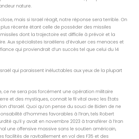
randeur nature.
close, mais si Israël réagit, notre réponse sera terrible. On
 plus récente étant celle de posséder des missiles
siles dont la trajectoire est difficile à prévoir et la
re. Aux spécialistes Israéliens d’évaluer ces menaces et
iance qui proviendrait d’un succès tel que celui du 14
’Israël qui paraissent inéluctables aux yeux de la plupart
ble, ce ne sera pas forcément une opération militaire
e et des mystiques, connait le fil vital avec les États
tion d’Israël. Quoi qu’on pense du souci de Biden de ne
onsabilité d’hommes favorables à l’Iran, tels Robert
dité qu’il y avait en novembre 2023 à transférer à l’Iran
 mal une offensive massive sans le soutien américain,
 facilités de ravitaillement en vol des F35 et des