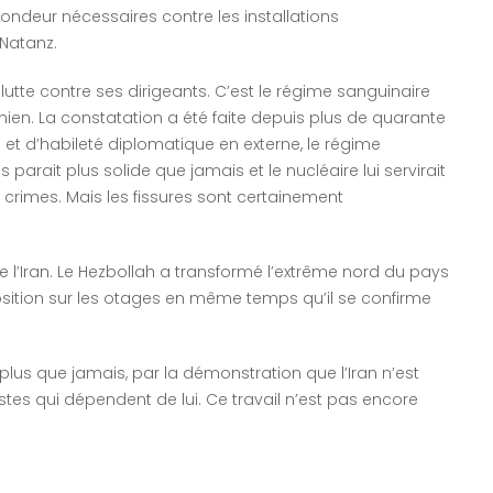
ndeur nécessaires contre les installations
 Natanz.
 lutte contre ses dirigeants. C’est le régime sanguinaire
ranien. La constatation a été faite depuis plus de quarante
 et d’habileté diplomatique en externe, le régime
s parait plus solide que jamais et le nucléaire lui servirait
es crimes. Mais les fissures sont certainement
 de l’Iran. Le Hezbollah a transformé l’extrême nord du pays
osition sur les otages en même temps qu’il se confirme
 plus que jamais, par la démonstration que l’Iran n’est
es qui dépendent de lui. Ce travail n’est pas encore