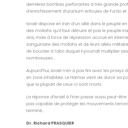
dernières bombes perforantes à très grande profo
d’enrichissement d’uranium enfouies de Furdo et
Israël dispose en Iran d’un allié dans le peuple en
des mollahs qu’il faut détruire et pas le peuple i
ans, mais à force de répression accrue en interne
sanguinaire des mollahs et de leurs alliés militaire
de bouclier à l’abri duquel il pourrait multiplier s
nombreuses…
Aujourd’hui, Israël n’en a pas fini avec les proxys
en zone inhabitée. Le Hamas vient de durcir sa p
que la plupart de ceux-ci sont morts.
La réponse d’Israël à l’Iran passe aussi, peut-être
pas capable de protéger les mouvements terrorist
terminé…
Dr. Richard PRASQUIER