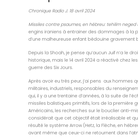
Chronique Radio J.
18 avril 2024
Missiles contre psaumes, en hébreu: tehilim neged t
engins iraniens à entrainer des dommages à la pop
d’une malheureuse enfant bédouine gravement bl
Depuis la Shoah, je pense qu’aucun Juif n’a le dro
historique, mais le 14 avril 2024 a réactivé chez le
guerre des Six Jours.
Après avoir eu très peur, j’ai pens aux hommes qui
militaires, industriels, responsables du renseigne
qui, il y a une trentaine d’années, à la suite de l’
missiles balistiques primitifs, lors de la première
Américains, les recherches sur le bouclier anti-mis
considérait que cet objectif était irréalisable et qu’i
résulté le système Arrow (Hetz, la Flèche, en hébreu
avant même que ceux-ci ne retournent dans l’a