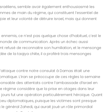
les Israéliens, semble avoir également enthousiasmé les
hommes de main du régime, quI constituent l’essentiel de
joie et leur volonté de détruire Israel, mais qui donnent
 ennemis, ce n’est pas quelque chose d’habituel, c’est le
 monde de communication. Après un échec aussi
 refusé de reconnaitre son humiliation, et le mensonge
de la taqiya chiite, il a proféré trois mensonges
 l’attaque contre notre consulat à Damas était une
lomatique. L’Iran se préoccupe de ces règles la semaine
onsable des attentats contre l’ambassade d’Israel en
e régime considère que la prise en otages dans leur
ours fut une opération particulièrement héroïque. Quant
n peu diplomatiques, puisque les victimes sont presque
le général Zahedi, qui aurait joué un rôle primordial