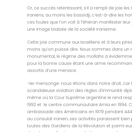
Or, ce succès retentissant, s’il a rempli de joie 
Iraniens, au moins les bassidji, c’est-à-dire les 
ces foules que l’on voit à Téhéran manifester leur 
une image biaisée de la société iranienne.
Cette joie commune aux Israéliens et à leurs pires
moins qu’on puisse dire. Nous sommes dans un
monumental, le régime des mollahs a évidemment
pour la bonne cause étant une arme recommandée 
assortis d’une menace.
-1er mensonge: nous étions dans notre droit, car
scandaleuse violation des règles d’immunité dip
même où la Cour Suprême argentine le rend resp
1992 et le centre communautaire Amia en 1994. C
ambassade des Américains en 1979 pendant 444 j
au consulat iranien, ses activités paraissent bie
toutes des Gardiens de la Révolution et parmi eux 