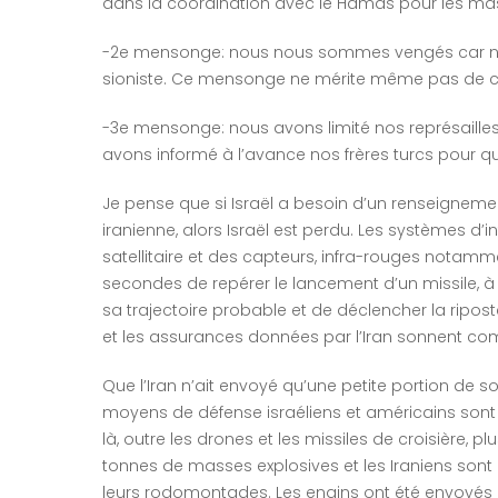
dans la coordination avec le Hamas pour les ma
-2e mensonge: nous nous sommes vengés car nou
sioniste. Ce mensonge ne mérite même pas de
-3e mensonge: nous avons limité nos représaille
avons informé à l’avance nos frères turcs pour qu’
Je pense que si Israël a besoin d’un renseigneme
iranienne, alors Israël est perdu. Les systèmes d’
satellitaire et des capteurs, infra-rouges notamm
secondes de repérer le lancement d’un missile, à
sa trajectoire probable et de déclencher la ripost
et les assurances données par l’Iran sonnent co
Que l’Iran n’ait envoyé qu’une petite portion de s
moyens de défense israéliens et américains sont trè
là, outre les drones et les missiles de croisière, p
tonnes de masses explosives et les Iraniens sont
leurs rodomontades. Les engins ont été envoyés p