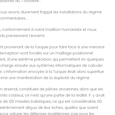
ssacres du 7 octobre…
s avons durement frappé les installations du régime
 commentaires…
s, conformément à notre tradition humaniste et nous
ils préviennent l’ennemi.
nt provenant de la Turquie pour faire face à une menace
interception sont fondés sur un maillage positionnel
ent, d’une extrême précision, qui permettent en quelques
 charge ensuite aux systèmes informatiques de calculer
e. L’information envoyée à la Turquie était alors superflue
mme une manifestation de la duplicité du régime.
on arsenal, constituée de pièces anciennes, alors que les
s coûteux, ce n’est qu’une partie de la réalité. Il y avait
lus de 120 missiles balistiques, ce qui est considérable, 60
 extrêmement déçus de leur échec, quelles que soient
our saturer les défenses israéliennes, pas pour les