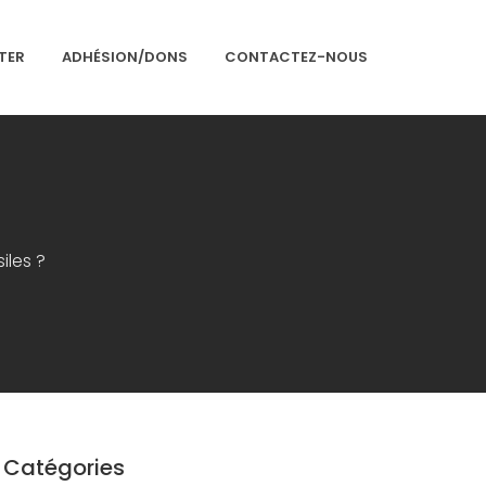
TER
ADHÉSION/DONS
CONTACTEZ-NOUS
Accueil
Présentation
iles ?
Articles
Événements
Adhésion/Dons
Newsletter
Contactez-nous
Catégories
Congrès 2018