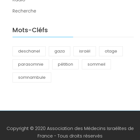
Recherche
Mots-Cléfs
deschanel
gaza
israël
otage
parasomnie
pétition
sommeil
somnambule
Copyright © 2020 Association des Médecins Israélites de
France - Tous droits réservés