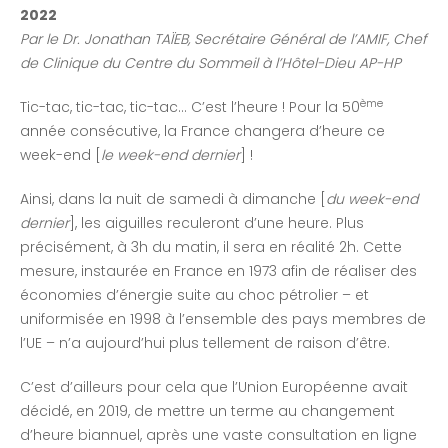
2022
Par le Dr. Jonathan TAÏEB,
Secrétaire Général de l’AMIF,
Chef
de Clinique du Centre du Sommeil à l’Hôtel-Dieu AP-HP
ème
Tic-tac, tic-tac, tic-tac… C’est l’heure ! Pour la 50
année consécutive, la France changera d’heure ce
week-end [
le week-end dernier
] !
Ainsi, dans la nuit de samedi à dimanche [
du week-end
dernier
], les aiguilles reculeront d’une heure. Plus
précisément, à 3h du matin, il sera en réalité 2h. Cette
mesure, instaurée en France en 1973 afin de réaliser des
économies d’énergie suite au choc pétrolier – et
uniformisée en 1998 à l’ensemble des pays membres de
l’UE – n’a aujourd’hui plus tellement de raison d’être.
C’est d’ailleurs pour cela que l’Union Européenne avait
décidé, en 2019, de mettre un terme au changement
d’heure biannuel, après une vaste consultation en ligne