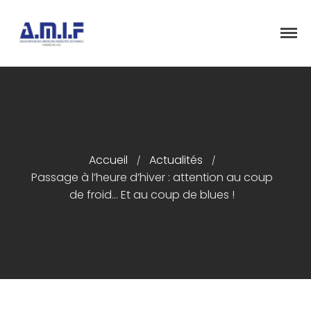
"Et donner des soins, il le fera"
AMIF - ASSOCIATION DES MÉDECINS
ISRAÉLITES DE FRANCE
Accueil
Actualités
Accueil
/
/
Passage à l’heure d’hiver : attention au coup
Présentation
de froid… Et au coup de blues !
Articles
Événements
Adhésion/Dons
Newsletter
Contactez-nous