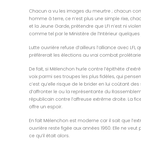
Chacun a vu les images du meurtre ; chacun com
homme à terre, ce n’est plus une simple rixe, cha
et la Jeune Garde, prétendre que LFI n’est ni viol
comme tel par le Ministère de l’Intérieur quelques
Lutte ouvrière refuse d’ailleurs l’alliance avec LFI
préfèrerait les élections au vrai combat prolétari
De fait, si Mélenchon hurle contre l’épithète d’ext
voix parmi ses troupes les plus fidèles, qui pens
c’est qu’elle risque de le brider en lui coûtant d
d’affronter le ou la représentante du Rassemble
républicain contre l’affreuse extrême droite. La fi
offre un espoir.
En fait Mélenchon est moderne car il sait que l’e
ouvrière reste figée aux années 1960. Elle ne veut 
ce qu’il était alors.