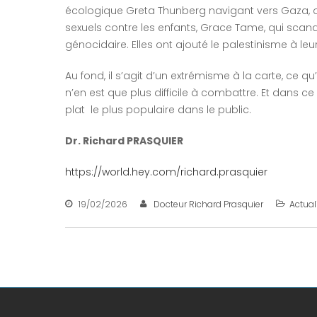
écologique Greta Thunberg navigant vers Gaza, ou
sexuels contre les enfants, Grace Tame, qui scand
génocidaire. Elles ont ajouté le palestinisme à le
Au fond, il s’agit d’un extrémisme à la carte, ce qu
n’en est que plus difficile à combattre. Et dans c
plat le plus populaire dans le public.
Dr. Richard PRASQUIER
https://world.hey.com/richard.prasquier
19/02/2026
Docteur Richard Prasquier
Actual