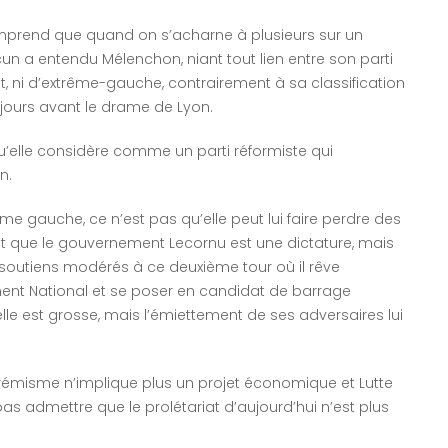
prend que quand on s’acharne à plusieurs sur un
cun a entendu Mélenchon, niant tout lien entre son parti
ent, ni d’extrême-gauche, contrairement à sa classification
 jours avant le drame de Lyon.
, qu’elle considère comme un parti réformiste qui
en.
rême gauche, ce n’est pas qu’elle peut lui faire perdre des
ent que le gouvernement Lecornu est une dictature, mais
es soutiens modérés à ce deuxième tour où il rêve
ment National et se poser en candidat de barrage
celle est grosse, mais l’émiettement de ses adversaires lui
xtrémisme n’implique plus un projet économique et Lutte
pas admettre que le prolétariat d’aujourd’hui n’est plus