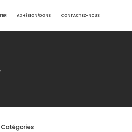
TER
ADHÉSION/DONS
CONTACTEZ-NOUS
Accueil
Présentation
e
Articles
Événements
Adhésion/Dons
Newsletter
Contactez-nous
Congrès 2018
Catégories