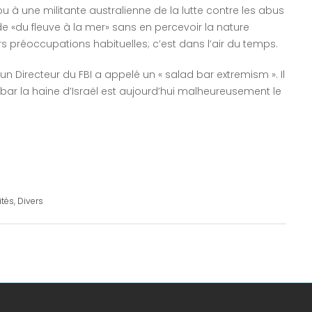
 à une militante australienne de la lutte contre les abus
e «du fleuve à la mer» sans en percevoir la nature
urs préoccupations habituelles; c’est dans l’air du temps.
’un Directeur du FBI a appelé un « salad bar extremism ». Il
e bar la haine d’Israël est aujourd’hui malheureusement le
ités
,
Divers