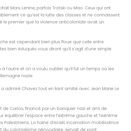
tait Marx, Lenine, parfois Trotski ou Mao. Ceux qui ont
lement ce qu’est la lutte des classes et ne connaissent
 le premier que la violence anticoloniale avait un
uche est cependant bien plus floue que celle entre
s bien éduqués vous diront qu’il s’agit d’une simple
 l’autre et on a voulu oublier qu’il fut un temps où les
’Allemagne nazie.
admiré Chavez tout en liant amitié avec Jean Marie Le
 de Carlos, financé par un banquier nazi et ami de
équilibrer l’espace entre l’extrême gauche et l’extrême
s Palestiniens. La haine d’Israël, incarnation mobilisatrice
t du colonialisme génocidaire, servait de pont