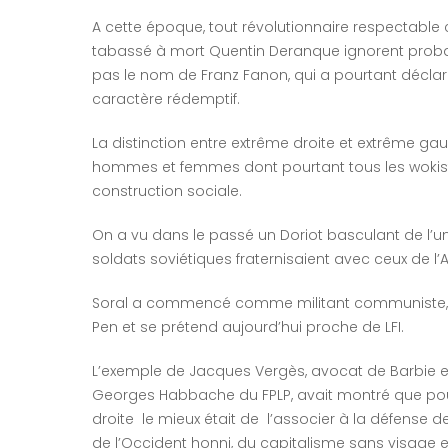
A cette époque, tout révolutionnaire respectable ci
tabassé à mort Quentin Deranque ignorent probab
pas le nom de Franz Fanon, qui a pourtant déclaré
caractère rédemptif.
La distinction entre extrême droite et extrême ga
hommes et femmes dont pourtant tous les wokiste
construction sociale.
On a vu dans le passé un Doriot basculant de l’un à
soldats soviétiques fraternisaient avec ceux de l
Soral a commencé comme militant communiste, a 
Pen et se prétend aujourd’hui proche de LFI.
L’exemple de Jacques Vergès, avocat de Barbie et
Georges Habbache du FPLP, avait montré que pour 
droite le mieux était de l’associer à la défense de
de l’Occident honni, du capitalisme sans visage e