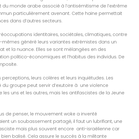
 et du monde arabe associé à l’antisémitisme de l’extrême
ommun particulièrement avenant. Cette haine permettait
ces dans d’autres secteurs.
préoccupations identitaires, sociétales, climatiques, contre
les-mêmes généré leurs variantes extrémistes dans un
t et la nuance. Elles se sont mélangées en des
tion politico-économiques et l’habitus des individus. De
omposite.
 perceptions, leurs colères et leurs inquiétudes. Les
té du groupe peut servir d’exutoire à une violence
re les uns et les autres, mais les antifascistes de la Jeune
refus de penser, le mouvement woke a inventé
 aient un soubassement partagé, il faut un lubrifiant, une
asciste mais plus souvent encore anti-israélienne car
est bien balisé. Cela assure le succès à la militante