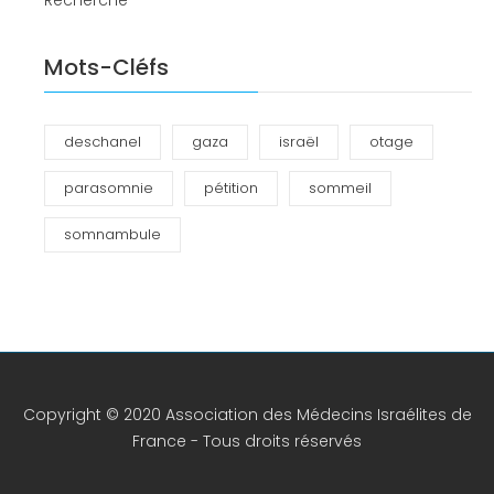
Recherche
Mots-Cléfs
deschanel
gaza
israël
otage
parasomnie
pétition
sommeil
somnambule
Copyright © 2020 Association des Médecins Israélites de
France - Tous droits réservés