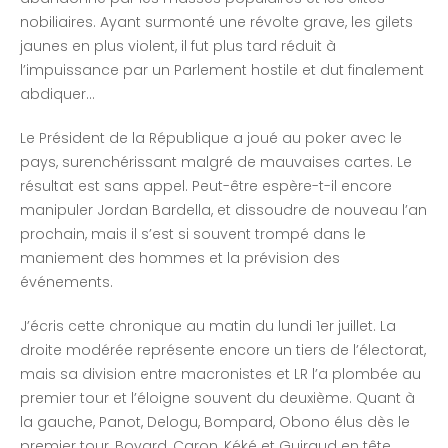
nobiliaires. Ayant surmonté une révolte grave, les gilets
jaunes en plus violent, il fut plus tard réduit à
l’impuissance par un Parlement hostile et dut finalement
abdiquer…
Le Président de la République a joué au poker avec le
pays, surenchérissant malgré de mauvaises cartes. Le
résultat est sans appel. Peut-être espère-t-il encore
manipuler Jordan Bardella, et dissoudre de nouveau l’an
prochain, mais il s’est si souvent trompé dans le
maniement des hommes et la prévision des
événements.
J’écris cette chronique au matin du lundi 1er juillet. La
droite modérée représente encore un tiers de l’électorat,
mais sa division entre macronistes et LR l’a plombée au
premier tour et l’éloigne souvent du deuxième. Quant à
la gauche, Panot, Delogu, Bompard, Obono élus dès le
premier tour, Boyard, Caron, Kéké et Guiraud en tête