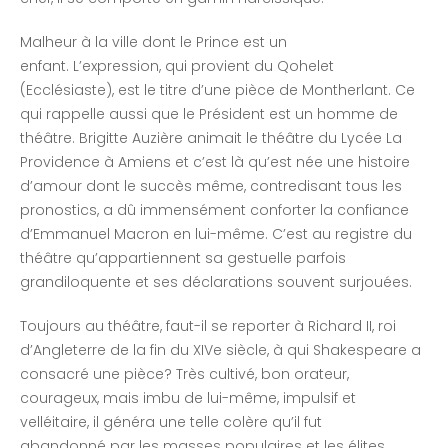
Malheur à la ville dont le Prince est un
enfant. L’expression, qui provient du Qohelet
(Ecclésiaste), est le titre d’une pièce de Montherlant. Ce
qui rappelle aussi que le Président est un homme de
théâtre. Brigitte Auzière animait le théâtre du Lycée La
Providence à Amiens et c’est là qu’est née une histoire
d’amour dont le succès même, contredisant tous les
pronostics, a dû immensément conforter la confiance
d’Emmanuel Macron en lui-même. C’est au registre du
théâtre qu’appartiennent sa gestuelle parfois
grandiloquente et ses déclarations souvent surjouées.
Toujours au théâtre, faut-il se reporter à Richard II, roi
d’Angleterre de la fin du XIVe siècle, à qui Shakespeare a
consacré une pièce? Très cultivé, bon orateur,
courageux, mais imbu de lui-même, impulsif et
velléitaire, il généra une telle colère qu’il fut
abandonné par les masses populaires et les élites