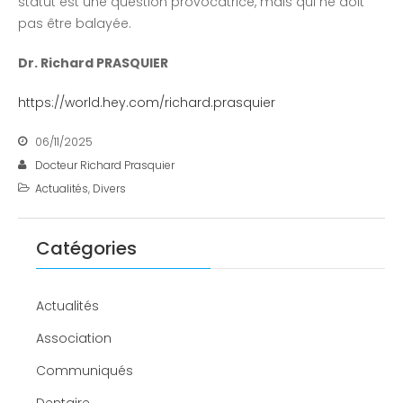
statut est une question provocatrice, mais qui ne doit
pas être balayée.
Dr. Richard PRASQUIER
https://world.hey.com/richard.prasquier
06/11/2025
Docteur Richard Prasquier
Actualités
,
Divers
Catégories
Actualités
Association
Communiqués