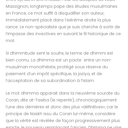
Massignon, longtemps pape des études musulmanes
en France, ce mot suffit à disqualifier son auteur,
immédiatement placé dans l’extrême droite la plus
rance. Le non-spécialiste que je suis cherche à sortir de
l’impasse des invectives en suivant le fil historique de ce
mot.
Si dhimmitude sent le soufre, le terme de dhimmi est
bien connu. La dhimma est un pacte entre un non-
musulman monothéiste, protégé sous réserve du
paiement d’un impôt spécifique, la jaziya, et de
l’acceptation de sa subordination à l’Islam.
Le mot dhimma apparait dans la neuvième sourate du
Coran, dite at-Tawba (le repentir), chronologiquement
l’une des dernières et donc des plus «définitives», car le
principe de Naskh issu du Coran lui-même, considère
que la vérité est révélée de façon progressivement plus
exacte, le nouveau remplaçant l’ancien. Dhimma ne vise