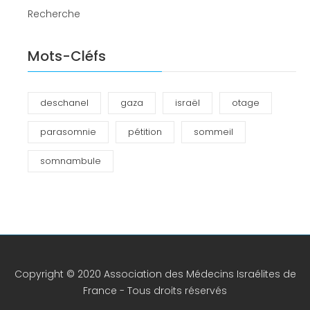
Recherche
Mots-Cléfs
deschanel
gaza
israël
otage
parasomnie
pétition
sommeil
somnambule
Copyright © 2020 Association des Médecins Israélites de
France - Tous droits réservés