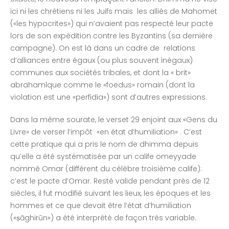
ici ni les chrétiens ni les Juifs mais les alliés de Mahomet
(«les hypocrites») qui n’avaient pas respecté leur pacte
lors de son expédition contre les Byzantins (sa dernière
campagne). On est là dans un cadre de relations
d’alliances entre égaux (ou plus souvent inégaux)
communes aux sociétés tribales, et dont la « brit»
abrahamlque comme le «foedus» romain (dont la
violation est une «perfidia») sont d’autres expressions.
Dans la même sourate, le verset 29 enjoint aux «Gens du
Livre» de verser l’impôt «en état d’humiliation» . C’est
cette pratique qui a pris le nom de dhimma depuis
qu’elle a été systématisée par un calife omeyyade
nommé Omar (différent du célèbre troisième calife):
c’est le pacte d’Omar. Resté valide pendant près de 12
siècles, il fut modifié suivant les lieux, les époques et les
hommes et ce que devait être l’état d’humiliation
(«ṣāghirūn») a été interprété de façon très variable.