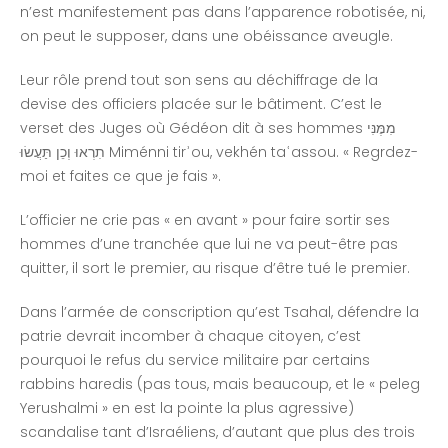
n’est manifestement pas dans l’apparence robotisée, ni,
on peut le supposer, dans une obéissance aveugle.
Leur rôle prend tout son sens au déchiffrage de la
devise des officiers placée sur le bâtiment. C’est le
verset des Juges où Gédéon dit à ses hommes מִמֶּנִּי
תִרְאוּ וְכֵן תַּעֲשׂוּ Miménni tirʾou, vekhén taʿassou. « Regrdez-
moi et faites ce que je fais ».
L’officier ne crie pas « en avant » pour faire sortir ses
hommes d’une tranchée que lui ne va peut-être pas
quitter, il sort le premier, au risque d’être tué le premier.
Dans l’armée de conscription qu’est Tsahal, défendre la
patrie devrait incomber à chaque citoyen, c’est
pourquoi le refus du service militaire par certains
rabbins haredis (pas tous, mais beaucoup, et le « peleg
Yerushalmi » en est la pointe la plus agressive)
scandalise tant d’Israéliens, d’autant que plus des trois