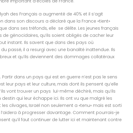
mbre important d’écoles de France.
lyah des Français a augmenté de 40% et il s’agit
ans son discours a déclaré que la France «tient»
ue dans ses tréfonds, elle se délite. Les jeunes français
és de génocidaires, qu’ils soient obligés de cacher leur
 tout instant. Ils savent que dans des pays où
du passé, il a resurgi avec une banalité inattendue. Ils
mbreux et qu’ils deviennent des dommages collatéraux
r. Partir dans un pays qui est en guerre n’est pas le sens
t leur pays et leur culture, mais dont ils pensent qu’elle
u’ils vont trouver un pays lui-même déchiré, mais qu’ils
n destin qui leur échappe ici. Ils ont vu que malgré les
les clivages, Israël non seulement a «tenu» mais est sorti
lyah l’aidera à progresser davantage. Comment pourrais-je
nsent qu’il faut continuer de lutter ici et maintenant contre