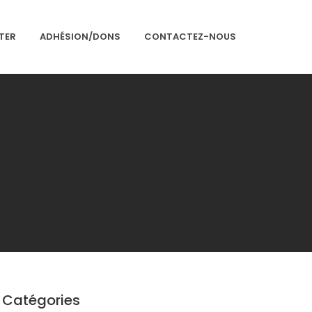
TER
ADHÉSION/DONS
CONTACTEZ-NOUS
Accueil
Présentation
Articles
Événements
Adhésion/Dons
Newsletter
Contactez-nous
Congrès 2018
Catégories
Congrès 2019