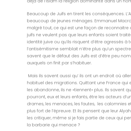
déjà de l’Islam la religion dominante dans un no
Beaucoup de Juifs en tirent les conséquences. L’A
beaucoup de jeunes ménages. Emmanuel Macron d
malgré tout, ce qui est une façon de reconnaitre q
juifs ne veulent pas que leurs enfants soient trait
identité juive ou qu’ils risquent d’être agressés à
l’antisémitisme semblait n’être plus qu’un spectre 
savent que le défaut des Juifs est d’être peu no
auxquels on finit par s’habituer.
Mais ils savent aussi qu’ ils ont un endroit où alle
habituel des migrations. Quittant une France qui es
les abandonne, ils ne «tiennent» plus. Ils savent q
pourront, eux et leurs enfants, être les acteurs d’u
drames, les menaces, les fautes, les calomnies et 
plus fort de l’épreuve. Et ils pensent que leur A
les critiquer, même si je fais partie de ceux qui pe
la barbarie qui menace ?