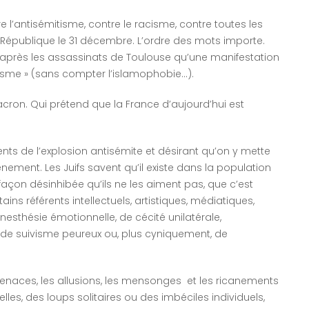
e l’antisémitisme, contre le racisme, contre toutes les
la République le 31 décembre. L’ordre des mots importe.
12 après les assassinats de Toulouse qu’une manifestation
mitisme » (sans compter l’islamophobie…).
Macron. Qui prétend que la France d’aujourd’hui est
ents de l’explosion antisémite et désirant qu’on y mette
vénement. Les Juifs savent qu’il existe dans la population
açon désinhibée qu’ils ne les aiment pas, que c’est
ins référents intellectuels, artistiques, médiatiques,
nesthésie émotionnelle, de cécité unilatérale,
e, de suivisme peureux ou, plus cyniquement, de
 menaces, les allusions, les mensonges et les ricanements
les, des loups solitaires ou des imbéciles individuels,