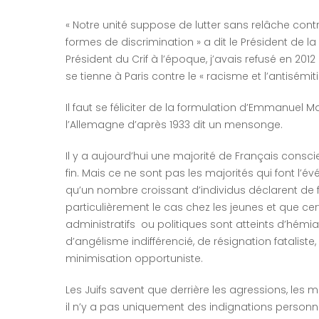
« Notre unité suppose de lutter sans relâche contr
formes de discrimination » a dit le Président de 
Président du Crif à l’époque, j’avais refusé en 20
se tienne à Paris contre le « racisme et l’antisé
Il faut se féliciter de la formulation d’Emmanuel 
l’Allemagne d’après 1933 dit un mensonge.
Il y a aujourd’hui une majorité de Français consci
fin. Mais ce ne sont pas les majorités qui font l’é
qu’un nombre croissant d’individus déclarent de f
particulièrement le cas chez les jeunes et que certa
administratifs ou politiques sont atteints d’hémia
d’angélisme indifférencié, de résignation fatalist
minimisation opportuniste.
Les Juifs savent que derrière les agressions, les
il n’y a pas uniquement des indignations personnel