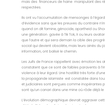
mais des financeurs de haine manipulant des ré
respectées.
Ils ont vu l’accumulation de mensonges à l’égard d’
d’évidence sans que les preuves du contraire n’inf
quand on dit famine, génocide, apartheid ou Shoa
une génération gavée à Tik Tok, X ou leurs avatars
que l’autre et qui sera demain la cible des progrès
social qui devient obsolète, mais leurs ainés du 
information, ont balisé le chemin.
Les Juifs de France rappellent avec émotion les at
constatent que ce sont de faibles paravents à l’
violence à leur égard. Une hostilité très forte d’
la propagande islamiste est constatée dans tout
et judiciaires sont perçues comme inopérantes p
sont qu’un canari dans une mine où rôde déjà le 
L’évolution démographique devrait aggraver cette s