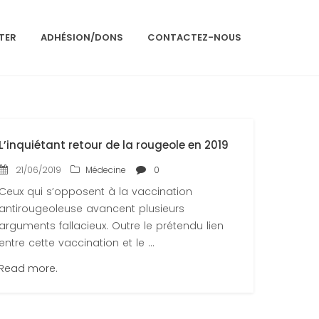
TER
ADHÉSION/DONS
CONTACTEZ-NOUS
Accueil
L’inquiétant retour de la rougeole en 2019
Présentation
21/06/2019
Médecine
0
Articles
Ceux qui s’opposent à la vaccination
Événements
antirougeoleuse avancent plusieurs
arguments fallacieux. Outre le prétendu lien
Adhésion/Dons
entre cette vaccination et le ...
Newsletter
Read more.
Contactez-nous
Congrès 2018